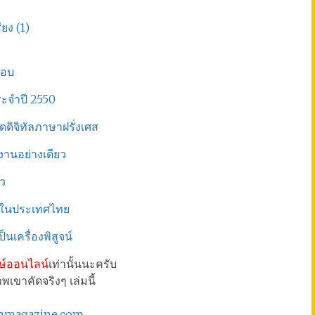
ง (1)
ชอบ
ะจำปี 2550
ุดดิจิทัลภาษาฝรั่งเศส
่งานอย่างเดียว
๋ว
ูลในประเทศไทย
นเครื่องพิสูจน์
ษ์ออนไลน์
เท่านั้นนะครับ
เขาคัดจริงๆ เล่มนี้
ianmagazine.com