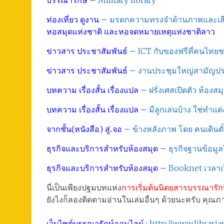
บรรณารักษ์ –
Military library
ท่องเที่ยว ดูงาน –
มรดกความทรงจำด้านภาพและเสีย
หอสมุดแห่งชาติ และหอจดหมายเหตุแห่งชาติลาว
ข่าวสาร ประชาสัมพันธ์ –
ICT กับของฟรีที่คนไทย
ข่าวสาร ประชาสัมพันธ์ –
งานประชุมใหญ่สามัญปร
บทความ เรื่องสั้น เรื่องแปล –
ฝรั่งเศสเปิดตัว ห้องสม
บทความ เรื่องสั้น เรื่องแปล –
มีลูกเล่นบ้าง ใช่ทำแต
จากชั้น(หนังสือ) สู่..จอ –
ข้างหลังภาพ โดย คนเดินตั
ธุรกิจและบริการสำหรับห้องสมุด –
ธุรกิจฐานข้อม
ธุรกิจและบริการสำหรับห้องสมุด –
Booknet เวลาเป็
นี่เป็นเพียงปฐมบทแห่ง
การเริ่มต้นนิตยสารบรรณารัก
ยังไงก็ลองติดตามอ่านในเล่มอื่นๆ ด้วยนะครับ คุณภาพ
เว็บไซต์บรรณารักษ์ออนไลน์ :
http://www.librar