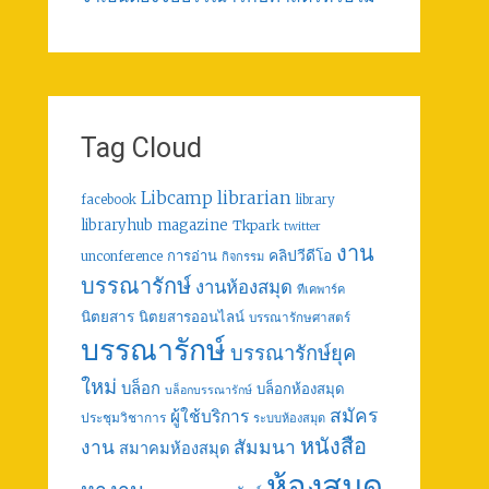
Tag Cloud
librarian
Libcamp
facebook
library
libraryhub
magazine
Tkpark
twitter
งาน
คลิปวีดีโอ
การอ่าน
unconference
กิจกรรม
บรรณารักษ์
งานห้องสมุด
ทีเคพาร์ค
นิตยสาร
นิตยสารออนไลน์
บรรณารักษศาสตร์
บรรณารักษ์
บรรณารักษ์ยุค
ใหม่
บล็อก
บล็อกห้องสมุด
บล็อกบรรณารักษ์
สมัคร
ผู้ใช้บริการ
ประชุมวิชาการ
ระบบห้องสมุด
หนังสือ
งาน
สัมมนา
สมาคมห้องสมุด
ห้องสมุด