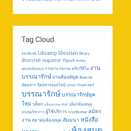
Tag Cloud
librarian
Libcamp
facebook
library
libraryhub
magazine
Tkpark
twitter
งาน
คลิปวีดีโอ
การอ่าน
unconference
กิจกรรม
บรรณารักษ์
งานห้องสมุด
ทีเคพาร์ค
นิตยสาร
นิตยสารออนไลน์
บรรณารักษศาสตร์
บรรณารักษ์
บรรณารักษ์ยุค
ใหม่
บล็อก
บล็อกห้องสมุด
บล็อกบรรณารักษ์
สมัคร
ผู้ใช้บริการ
ประชุมวิชาการ
ระบบห้องสมุด
หนังสือ
งาน
สัมมนา
สมาคมห้องสมุด
ห้องสมุด