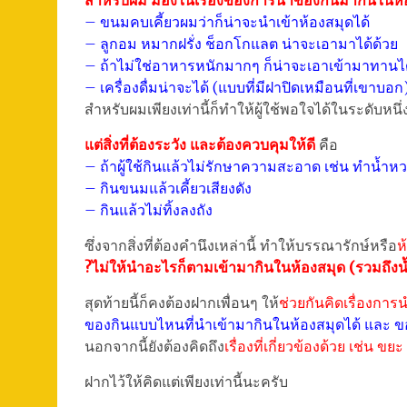
สำหรับผม มองในเรื่องของการนำของกินมากินในห้อ
– ขนมคบเคี้ยวผมว่าก็น่าจะนำเข้าห้องสมุดได้
– ลูกอม หมากฝรั่ง ช็อกโกแลต น่าจะเอามาได้ด้วย
– ถ้าไม่ใช่อาหารหนักมากๆ ก็น่าจะเอาเข้ามาทานไ
– เครื่องดื่มน่าจะได้ (แบบที่มีฝาปิดเหมือนที่เขาบอก
สำหรับผมเพียงเท่านี้ก็ทำให้ผู้ใช้พอใจได้ในระดับหนึ่
แต่สิ่งที่ต้องระวัง และต้องควบคุมให้ดี
คือ
– ถ้าผู้ใช้กินแล้วไม่รักษาความสะอาด เช่น ทำน
– กินขนมแล้วเคี้ยวเสียงดัง
– กินแล้วไม่ทิ้งลงถัง
ซึ่งจากสิ่งที่ต้องคำนึงเหล่านี้ ทำให้บรรณารักษ์หรือ
ห
?ไม่ให้นำอะไรก็ตามเข้ามากินในห้องสมุด (รวมถึงน้
สุดท้ายนี้ก็คงต้องฝากเพื่อนๆ ให้
ช่วยกันคิดเรื่องกา
ของกินแบบไหนที่นำเข้ามากินในห้องสมุดได้ และ ข
นอกจากนี้ยังต้องคิดถึง
เรื่องที่เกี่ยวข้องด้วย เช่น ขย
ฝากไว้ให้คิดแต่เพียงเท่านี้นะครับ