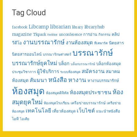
Tag Cloud
librarian
Libcamp
libraryhub
facebook
library
คลิป
magazine
การอ่าน
Tkpark
unconference
กิจกรรม
twitter
งานบรรณารักษ์
งานห้องสมุด
วีดีโอ
นิตยสาร
ทีเคพาร์ค
บรรณารักษ์
นิตยสารออนไลน์
บรรณารักษศาสตร์
บรรณารักษ์ยุคใหม่
บล็อก
บล็อกห้องสมุด
บล็อกบรรณารักษ์
สมัครงาน
ผู้ใช้บริการ
สมาคม
ประชุมวิชาการ
ระบบห้องสมุด
หนังสือ
หางาน
สัมมนา
ห้องสมุด
หางานบรรณารักษ์
ห้องสมุด
ห้อง
ห้องสมุดประชาชน
ห้องสมุดดิจิทัล
สมุดยุคใหม่
เครือข่ายบรรณารักษ์
ห้องสมุดโรงเรียน
เครือข่าย
เทคโนโลยี
เว็บไซต์
เที่ยวห้องสมุด
แนะนำหนังสือ
ห้องสมุด
ไอที
ไอเดีย