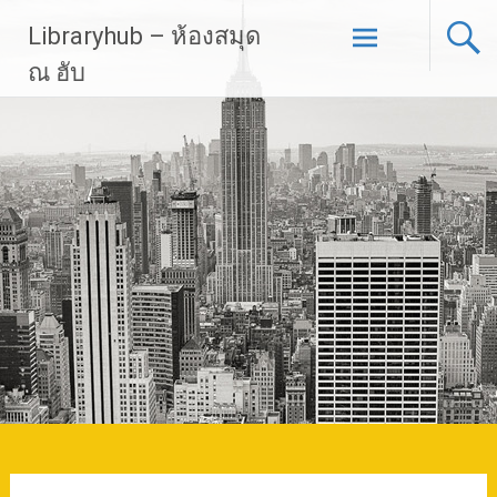
Skip
Libraryhub – ห้องสมุด
to
content
ณ ฮับ