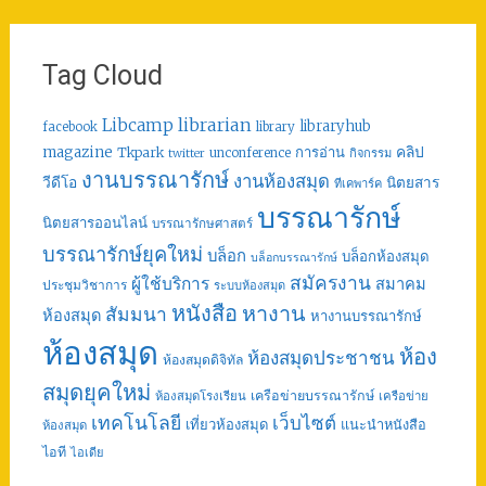
Tag Cloud
librarian
Libcamp
libraryhub
facebook
library
คลิป
magazine
การอ่าน
Tkpark
unconference
กิจกรรม
twitter
งานบรรณารักษ์
งานห้องสมุด
วีดีโอ
นิตยสาร
ทีเคพาร์ค
บรรณารักษ์
นิตยสารออนไลน์
บรรณารักษศาสตร์
บรรณารักษ์ยุคใหม่
บล็อก
บล็อกห้องสมุด
บล็อกบรรณารักษ์
สมัครงาน
ผู้ใช้บริการ
สมาคม
ประชุมวิชาการ
ระบบห้องสมุด
หนังสือ
หางาน
สัมมนา
ห้องสมุด
หางานบรรณารักษ์
ห้องสมุด
ห้อง
ห้องสมุดประชาชน
ห้องสมุดดิจิทัล
สมุดยุคใหม่
เครือข่ายบรรณารักษ์
ห้องสมุดโรงเรียน
เครือข่าย
เทคโนโลยี
เว็บไซต์
เที่ยวห้องสมุด
แนะนำหนังสือ
ห้องสมุด
ไอที
ไอเดีย