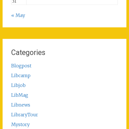
31
« May
Categories
Blogpost
Libcamp
Libjob
LibMag
Libnews
LibraryTour
Mystory