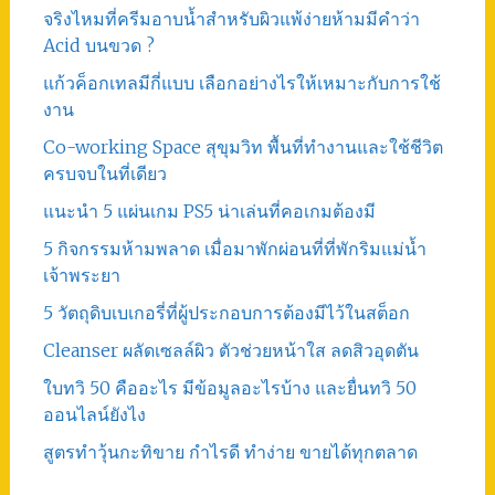
จริงไหมที่ครีมอาบน้ำสำหรับผิวแพ้ง่ายห้ามมีคำว่า
Acid บนขวด ?
แก้วค็อกเทลมีกี่แบบ เลือกอย่างไรให้เหมาะกับการใช้
งาน
Co-working Space สุขุมวิท พื้นที่ทำงานและใช้ชีวิต
ครบจบในที่เดียว
แนะนำ 5 แผ่นเกม PS5 น่าเล่นที่คอเกมต้องมี
5 กิจกรรมห้ามพลาด เมื่อมาพักผ่อนที่ที่พักริมแม่น้ำ
เจ้าพระยา
5 วัตถุดิบเบเกอรี่ที่ผู้ประกอบการต้องมีไว้ในสต็อก
Cleanser ผลัดเซลล์ผิว ตัวช่วยหน้าใส ลดสิวอุดตัน
ใบทวิ 50 คืออะไร มีข้อมูลอะไรบ้าง และยื่นทวิ 50
ออนไลน์ยังไง
สูตรทําวุ้นกะทิขาย กำไรดี ทำง่าย ขายได้ทุกตลาด