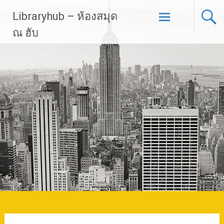
Skip
Libraryhub – ห้องสมุด
to
content
ณ ฮับ