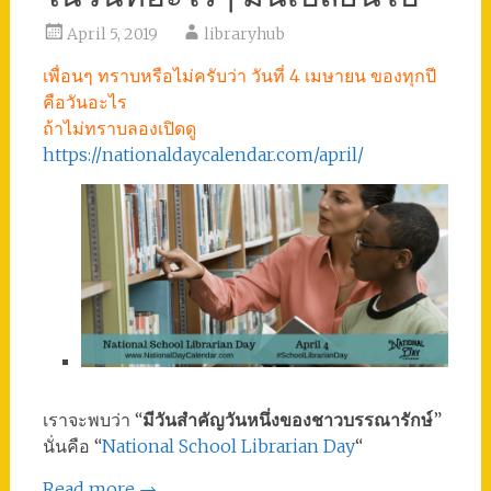
April 5, 2019
libraryhub
เพื่อนๆ ทราบหรือไม่ครับว่า วันที่ 4 เมษายน ของทุกปี
คือวันอะไร
ถ้าไม่ทราบลองเปิดดู
https://nationaldaycalendar.com/april/
เราจะพบว่า “
มีวันสำคัญวันหนึ่งของชาวบรรณารักษ์
”
นั่นคือ “
National School Librarian Day
“
Read more
→