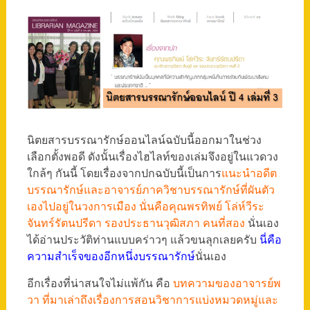
นิตยสารบรรณารักษ์ออนไลน์ฉบับนี้ออกมาในช่วง
เลือกตั้งพอดี ดังนั้นเรื่องไฮไลท์ของเล่มจึงอยู่ในแวดวง
ใกล้ๆ กันนี้ โดยเรื่องจากปกฉบับนี้เป็นการ
แนะนำอดีต
บรรณารักษ์และอาจารย์ภาควิชาบรรณารักษ์ที่ผันตัว
เองไปอยู่ในวงการเมือง นั่นคือคุณพรทิพย์ โล่ห์วีระ
จันทร์รัตนปรีดา รองประธานวุฒิสภา คนที่สอง
นั่นเอง
ได้อ่านประวัติท่านแบบคร่าวๆ แล้วขนลุกเลยครับ
นี่คือ
ความสำเร็จของอีกหนึ่งบรรณารักษ์
นั่นเอง
อีกเรื่องที่น่าสนใจไม่แพ้กัน คือ
บทความของอาจารย์พ
วา ที่มาเล่าถึงเรื่องการสอนวิชาการแบ่งหมวดหมู่และ