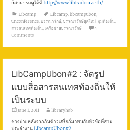
ก็สามารถดูได้ที่
http://www.libis.ubru.ac.th/
Libcamp
Libcamp
,
libcampubon
,
unconference
,
บรรณารักษ์
,
บรรณารักษ์ยุคใหม่
,
มุมท้องถิ่น
,
สารสนเทศท้องถิ่น
,
เครือข่ายบรรณารักษ์
4
Comments
LibCampUbon#2 : จัดรูป
แบบสื่อสารสนเทศท้องถิ่นให้
เป็นระบบ
June 1, 2011
libraryhub
ช่วงบ่ายหลังจากกินข้าวเสร็จก็มาพบกับหัวข้อที่สาม
ประจำงาน
LibcampUbon#2