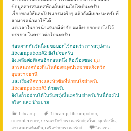
ข้อมูลสารสนเทศท้องถิ่นผ่านเว็บไซต์นะครับ
เรื่องของวิธีและโปรแกรมจริงๆ แล้วยังมีเยอะนะครับที่
สามารถนำมาใช้ได้
แต่เวลาในการนำเสนอมีจำกัด ผมจึงขอยกยอดไปไว้
บรรยายในคราวต่อไปนะครับ
ก่อนจากกันวันนี้ผมขอบอกไว้ก่อนว่า การสรุปงาน
libcampubon#2 ยังไม่จบครับ
ยังเหลือต่อพิเศษอีกตอนหนึ่ง คือเรื่องของ
มุม
สารสนเทศท้องถิ่นในห้องสมุดประชาชนจังหวัด
อุบลราชธานี
และเรื่อง
ทิศทางและหัวข้อที่น่าสนใจสำหรับ
libcampubon#3
ด้วยครับ
ยังไงก็รออ่านได้ในวันพรุ่งนี้นะครับ สำหรับวันนี้ต้องไป
จริงๆ และ บ๊ายบาย
Libcamp
Libcamp
,
libcampubon
,
unconference
,
บรรณารักษ์
,
บรรณารักษ์ยุคใหม่
,
มุมท้องถิ่น
,
สารสนเทศท้องถิ่น
,
เครือข่ายบรรณารักษ์
Leave a