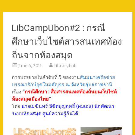
LibCampUbon#2 : กรณี
ศึกษาเว็บไซต์สารสนเทศท้อง
ถิ่นจากห้องสมุด
June 6, 2011
libraryhub
การบรรยายในลำดับที่ 5 ของงาน
สัมมนาเครือข่าย
บรรณารักษ์ยุคใหม่สัญจร ณ จังหวัดอุบลราชธานี
เรื่อง “
กรณีศึกษา : สื่อสารสนเทศท้องถิ่นบนเว็บไซต์
ห้องสมุดเมืองไทย
”
โดย
นายเมฆินทร์ ลิขิตบุญฤทธิ์ (ผมเอง) นักพัฒนา
ระบบห้องสมุด ศูนย์ความรู้กินได้