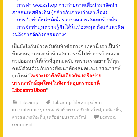
– การทำ workshop การถ่ายภาพเพื่อนำมาจัดทำ
สารสนเทศท้องถิ่น (คล้ายกับภาพเก่าเล่าเรื่อง)
– การจัดทำเว็บไซต์เพื่อรวบรวมสารสนเทศท้องถิ่น
– การจัดทำมุมความรู้กินได้ในห้องสมุด ตั้งแต่แนวคิด
จนถึงการจัดกิจกรรมต่างๆ
เป็นยังไงกันบ้างครับกับหัวข้อต่างๆ เหล่านี้ เอาเป็นว่า
ทีมงานทุกคนจะนำข้อเสนอตรงนี้ไปทำการบ้านและ
สรุปออกมาให้เร็วที่สุดนะครับ เพราะเราอยากให้ทุก
คนมีส่วนร่วมกับการพัฒนาห้องสมุดและบรรณารักษ์
ยุคใหม่ “
เพราะเราคือทีมเดียวกัน เครือข่าย
บรรณารักษ์ยุคใหม่ในจังหวัดอุบลราชธานี
LibcampUbon
“
Libcamp
Libcamp
,
libcampubon
,
unconference
,
บรรณารักษ์
,
บรรณารักษ์ยุคใหม่
,
มุมท้องถิ่น
,
สารสนเทศท้องถิ่น
,
เครือข่ายบรรณารักษ์
Leave a
comment