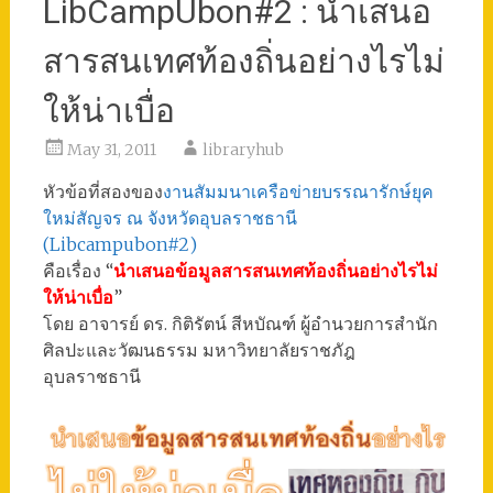
LibCampUbon#2 : นำเสนอ
สารสนเทศท้องถิ่นอย่างไรไม่
ให้น่าเบื่อ
May 31, 2011
libraryhub
หัวข้อที่สองของ
งานสัมมนาเครือข่ายบรรณารักษ์ยุค
ใหม่สัญจร ณ จังหวัดอุบลราชธานี
(Libcampubon#2)
คือเรื่อง “
นำเสนอข้อมูลสารสนเทศท้องถิ่นอย่างไรไม่
ให้น่าเบื่อ
”
โดย อาจารย์ ดร. กิติรัตน์ สีหบัณฑ์ ผู้อำนวยการสำนัก
ศิลปะและวัฒนธรรม มหาวิทยาลัยราชภัฎ
อุบลราชธานี