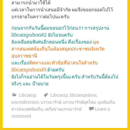
สามารถนำมาใช้ได้
แต่เวลาในการนำเสนอมีจำกัด ผมจึงขอยกยอดไปไว้
บรรยายในคราวต่อไปนะครับ
ก่อนจากกันวันนี้ผมขอบอกไว้ก่อนว่า การสรุปงาน
libcampubon#2 ยังไม่จบครับ
ยังเหลือต่อพิเศษอีกตอนหนึ่ง คือเรื่องของ
มุม
สารสนเทศท้องถิ่นในห้องสมุดประชาชนจังหวัด
อุบลราชธานี
และเรื่อง
ทิศทางและหัวข้อที่น่าสนใจสำหรับ
libcampubon#3
ด้วยครับ
ยังไงก็รออ่านได้ในวันพรุ่งนี้นะครับ สำหรับวันนี้ต้องไป
จริงๆ และ บ๊ายบาย
Libcamp
Libcamp
,
libcampubon
,
unconference
,
บรรณารักษ์
,
บรรณารักษ์ยุคใหม่
,
มุมท้องถิ่น
,
สารสนเทศท้องถิ่น
,
เครือข่ายบรรณารักษ์
Leave a
comment