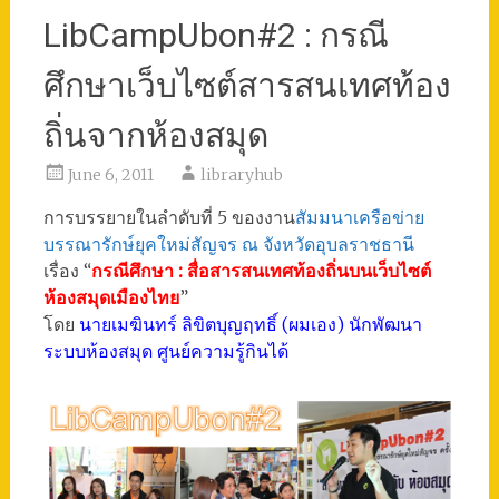
LibCampUbon#2 : กรณี
ศึกษาเว็บไซต์สารสนเทศท้อง
ถิ่นจากห้องสมุด
June 6, 2011
libraryhub
การบรรยายในลำดับที่ 5 ของงาน
สัมมนาเครือข่าย
บรรณารักษ์ยุคใหม่สัญจร ณ จังหวัดอุบลราชธานี
เรื่อง “
กรณีศึกษา : สื่อสารสนเทศท้องถิ่นบนเว็บไซต์
ห้องสมุดเมืองไทย
”
โดย
นายเมฆินทร์ ลิขิตบุญฤทธิ์ (ผมเอง) นักพัฒนา
ระบบห้องสมุด ศูนย์ความรู้กินได้