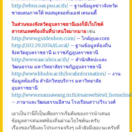
http://wbns.oas.psu.ac.th/
– ฐานข้อมูลข่าวจังหวัด
ชายแดนภาคใต้ หอสมุดจอห์นเอฟ เคนเนดี้
ในส่วนของจังหวัดอุบลราชธานีเองก็มีเว็บไซต์
สารสนเทศท้องถิ่นที่น่าสนใจมากมาย
เช่น
http://www.guideubon.com/
– ไกด์อุบล.com
http://202.29.20.74/rLocal/
– ฐานข้อมูลท้องถิ่น
จังหวัดอุบลราชธานี ม.ราชภัฎอุบลราชธานี
http://www.aac.ubru.ac.th/
– สำนักศิลปะและ
วัฒนธรรม มหาวิทยาลัยราชภัฏอุบลราชธานี
http://www.lib.ubu.ac.th/localinformation/
– งาน
ข้อมูลท้องถิ่น สำนักวิทยบริการ มหาวิทยาลัย
อุบลราชธานี
http://www.esansawang.in.th/esanweb/es0_home/ind
– ภาษาและวัฒนธรรมอีสาน โรงเรียนสว่างวีระวงศ์
เอาเป็นว่านี่ก็เป็นเพียงการเริ่มต้นของการนำเสนอ
ข้อมูลสารสนเทศท้องถิ่นผ่านเว็บไซต์นะครับ
เรื่องของวิธีและโปรแกรมจริงๆ แล้วยังมีเยอะนะครับที่