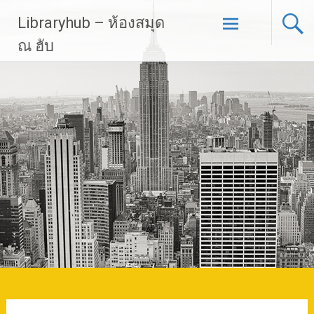
Skip
Libraryhub – ห้องสมุด
to
content
ณ ฮับ