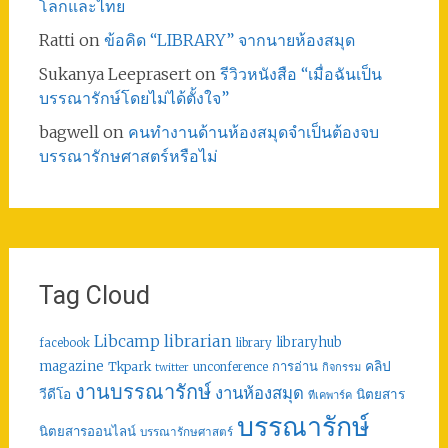
โลกและไทย
Ratti
on
ข้อคิด “LIBRARY” จากนายห้องสมุด
Sukanya Leeprasert
on
รีวิวหนังสือ “เมื่อฉันเป็น
บรรณารักษ์โดยไม่ได้ตั้งใจ”
bagwell
on
คนทำงานด้านห้องสมุดจำเป็นต้องจบ
บรรณารักษศาสตร์หรือไม่
Tag Cloud
librarian
Libcamp
libraryhub
facebook
library
คลิป
magazine
การอ่าน
Tkpark
unconference
กิจกรรม
twitter
งานบรรณารักษ์
งานห้องสมุด
วีดีโอ
นิตยสาร
ทีเคพาร์ค
บรรณารักษ์
นิตยสารออนไลน์
บรรณารักษศาสตร์