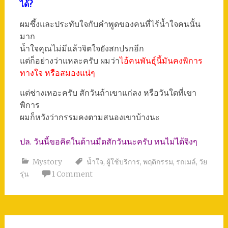
ได้?
ผมซึ้งและประทับใจกับคำพูดของคนที่ไร้น้ำใจคนนั้น
มาก
น้ำใจคุณไม่มีแล้วจิตใจยังสกปรกอีก
แต่ก็อย่างว่าแหละครับ ผมว่า
ไอ้คนพันธุ์นี้มันคงพิการ
ทางใจ หรือสมองแน่ๆ
แต่ช่างเหอะครับ สักวันถ้าเขาแก่ลง หรือวันใดที่เขา
พิการ
ผมก็หวังว่ากรรมคงตามสนองเขาบ้างนะ
ปล. วันนี้ขอคิดในด้านมืดสักวันนะครับ ทนไม่ได้จิงๆ
Mystory
น้ำใจ
,
ผู้ใช้บริการ
,
พฤติกรรม
,
รถเมล์
,
วัย
รุ่น
1 Comment