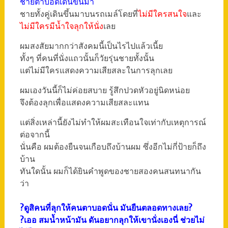
ชายตาบอดเดินขึ้นมา
ชายทั้งคู่เดินขึ้นมาบนรถเมล์โดยที่
ไม่มีใครสนใจ
และ
ไม่มีใครมีน้ำใจลุกให้นั่ง
เลย
ผมสงสัยมากกว่าสังคมนี้เป็นไรไปแล้วเนี้ย
ทั้งๆ ที่คนที่นั่งแถวนั้นก็วัยรุ่นชายทั้งนั้น
แต่ไม่มีใครแสดงความเสียสละในการลุกเลย
ผมเองวันนี้ก็ไม่ค่อยสบาย รู้สึกปวดหัวอยู่นิดหน่อย
จึงต้องลุกเพื่อแสดงความเสียสละแทน
แต่สิ่งเหล่านี้ยังไม่ทำให้ผมสะเทือนใจเท่ากับเหตุการณ์
ต่อจากนี้
นั่นคือ ผมต้องยืนจนเกือบถึงบ้านผม ซึ่งอีกไม่กี่ป้ายก็ถึง
บ้าน
ทันใดนั้น ผมก็ได้ยินคำพูดของชายสองคนสนทนากัน
ว่า
?ดูสิคนที่ลุกให้คนตาบอดนั่น มันยืนตลอดทางเลย?
?เออ สมน้ำหน้ามัน ดันอยากลุกให้เขานั่งเองนี่ ช่วยไม่