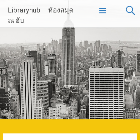
Skip
Libraryhub – ห้องสมุด
to
content
ณ ฮับ