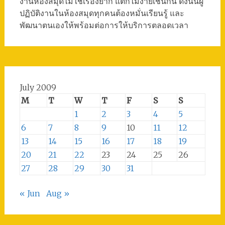
งานห้องสมุดไม่ใช่เรื่องยาก แต่ก็ไม่ง่ายเช่นกัน ดังนั้นผู้
ปฏิบัติงานในห้องสมุดทุกคนต้องหมั่นเรียนรู้ และ
พัฒนาตนเองให้พร้อมต่อการให้บริการตลอดเวลา
July 2009
M
T
W
T
F
S
S
1
2
3
4
5
6
7
8
9
10
11
12
13
14
15
16
17
18
19
20
21
22
23
24
25
26
27
28
29
30
31
« Jun
Aug »