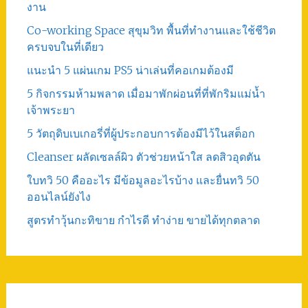
งาน
Co-working Space สุขุมวิท พื้นที่ทำงานและใช้ชีวิต
ครบจบในที่เดียว
แนะนำ 5 แผ่นเกม PS5 น่าเล่นที่คอเกมต้องมี
5 กิจกรรมห้ามพลาด เมื่อมาพักผ่อนที่ที่พักริมแม่น้ำ
เจ้าพระยา
5 วัตถุดิบเบเกอรี่ที่ผู้ประกอบการต้องมีไว้ในสต็อก
Cleanser ผลัดเซลล์ผิว ตัวช่วยหน้าใส ลดสิวอุดตัน
ใบทวิ 50 คืออะไร มีข้อมูลอะไรบ้าง และยื่นทวิ 50
ออนไลน์ยังไง
สูตรทําวุ้นกะทิขาย กำไรดี ทำง่าย ขายได้ทุกตลาด