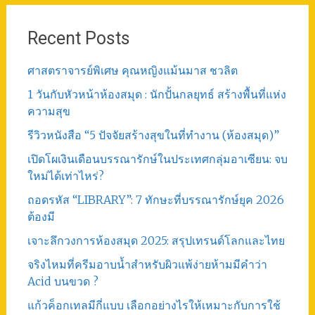
Recent Posts
ศาสตราจารย์พิเศษ คุณหญิงแม้นมาส ชวลิต
1 วันกับหัวหน้าห้องสมุด : นักปั้นกลยุทธ์ สร้างพื้นที่แห่ง
ความสุข
รีวิวหนังสือ “5 ปัจจัยสร้างสุขในที่ทำงาน (ห้องสมุด)”
เปิดโผเงินเดือนบรรณารักษ์ในประเทศกลุ่มอาเซียน: จบ
ใหม่ได้เท่าไหร่?
ถอดรหัส “LIBRARY”: 7 ทักษะที่บรรณารักษ์ยุค 2026
ต้องมี
เจาะลึกวงการห้องสมุด 2025: สรุปเทรนด์โลกและไทย
จริงไหมที่ครีมอาบน้ำสำหรับผิวแพ้ง่ายห้ามมีคำว่า
Acid บนขวด ?
แก้วค็อกเทลมีกี่แบบ เลือกอย่างไรให้เหมาะกับการใช้