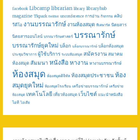
librarian
Libcamp
libraryhub
facebook
library
คลิป
magazine
การอ่าน
Tkpark
unconference
กิจกรรม
twitter
งานบรรณารักษ์
งานห้องสมุด
วีดีโอ
นิตยสาร
ทีเคพาร์ค
บรรณารักษ์
นิตยสารออนไลน์
บรรณารักษศาสตร์
บรรณารักษ์ยุคใหม่
บล็อก
บล็อกห้องสมุด
บล็อกบรรณารักษ์
สมัครงาน
ผู้ใช้บริการ
สมาคม
ประชุมวิชาการ
ระบบห้องสมุด
หนังสือ
หางาน
สัมมนา
ห้องสมุด
หางานบรรณารักษ์
ห้องสมุด
ห้อง
ห้องสมุดประชาชน
ห้องสมุดดิจิทัล
สมุดยุคใหม่
เครือข่ายบรรณารักษ์
ห้องสมุดโรงเรียน
เครือข่าย
เทคโนโลยี
เว็บไซต์
เที่ยวห้องสมุด
แนะนำหนังสือ
ห้องสมุด
ไอที
ไอเดีย