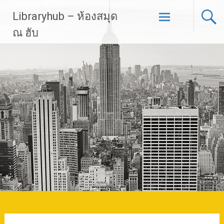
Skip
Libraryhub – ห้องสมุด
to
content
ณ ฮับ