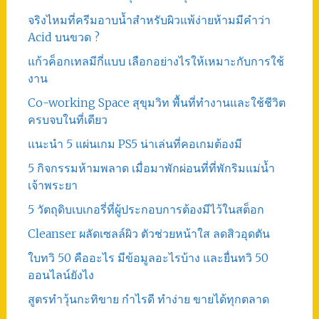
จริงไหมที่ครีมอาบน้ำสำหรับผิวแพ้ง่ายห้ามมีคำว่า
Acid บนขวด ?
แก้วค็อกเทลมีกี่แบบ เลือกอย่างไรให้เหมาะกับการใช้
งาน
Co-working Space สุขุมวิท พื้นที่ทำงานและใช้ชีวิต
ครบจบในที่เดียว
แนะนำ 5 แผ่นเกม PS5 น่าเล่นที่คอเกมต้องมี
5 กิจกรรมห้ามพลาด เมื่อมาพักผ่อนที่ที่พักริมแม่น้ำ
เจ้าพระยา
5 วัตถุดิบเบเกอรี่ที่ผู้ประกอบการต้องมีไว้ในสต็อก
Cleanser ผลัดเซลล์ผิว ตัวช่วยหน้าใส ลดสิวอุดตัน
ใบทวิ 50 คืออะไร มีข้อมูลอะไรบ้าง และยื่นทวิ 50
ออนไลน์ยังไง
สูตรทําวุ้นกะทิขาย กำไรดี ทำง่าย ขายได้ทุกตลาด