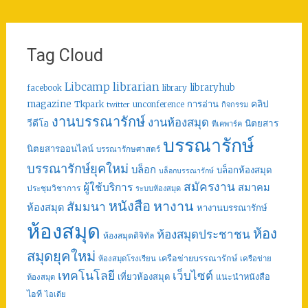
Tag Cloud
librarian
Libcamp
libraryhub
facebook
library
คลิป
magazine
การอ่าน
Tkpark
unconference
กิจกรรม
twitter
งานบรรณารักษ์
งานห้องสมุด
วีดีโอ
นิตยสาร
ทีเคพาร์ค
บรรณารักษ์
นิตยสารออนไลน์
บรรณารักษศาสตร์
บรรณารักษ์ยุคใหม่
บล็อก
บล็อกห้องสมุด
บล็อกบรรณารักษ์
สมัครงาน
ผู้ใช้บริการ
สมาคม
ประชุมวิชาการ
ระบบห้องสมุด
หนังสือ
หางาน
สัมมนา
ห้องสมุด
หางานบรรณารักษ์
ห้องสมุด
ห้อง
ห้องสมุดประชาชน
ห้องสมุดดิจิทัล
สมุดยุคใหม่
เครือข่ายบรรณารักษ์
ห้องสมุดโรงเรียน
เครือข่าย
เทคโนโลยี
เว็บไซต์
เที่ยวห้องสมุด
แนะนำหนังสือ
ห้องสมุด
ไอที
ไอเดีย