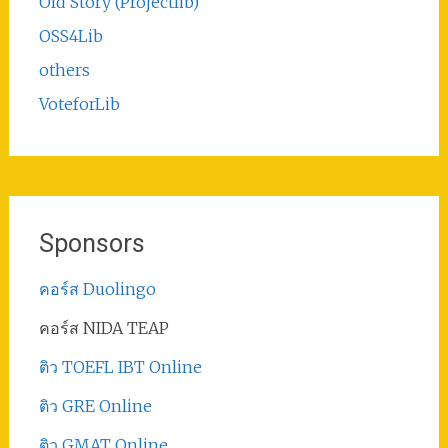
Old Story (Projectlib)
OSS4Lib
others
VoteforLib
Sponsors
คอร์ส Duolingo
คอร์ส NIDA TEAP
ติว TOEFL IBT Online
ติว GRE Online
ติว GMAT Online