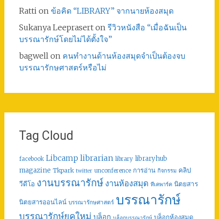
Ratti
on
ข้อคิด “LIBRARY” จากนายห้องสมุด
Sukanya Leeprasert
on
รีวิวหนังสือ “เมื่อฉันเป็น
บรรณารักษ์โดยไม่ได้ตั้งใจ”
bagwell
on
คนทำงานด้านห้องสมุดจำเป็นต้องจบ
บรรณารักษศาสตร์หรือไม่
Tag Cloud
librarian
Libcamp
libraryhub
facebook
library
คลิป
magazine
การอ่าน
Tkpark
unconference
กิจกรรม
twitter
งานบรรณารักษ์
งานห้องสมุด
วีดีโอ
นิตยสาร
ทีเคพาร์ค
บรรณารักษ์
นิตยสารออนไลน์
บรรณารักษศาสตร์
บรรณารักษ์ยุคใหม่
บล็อก
บล็อกห้องสมุด
บล็อกบรรณารักษ์