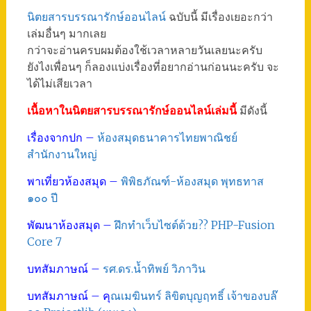
นิตยสารบรรณารักษ์ออนไลน์
ฉบับนี้ มีเรื่องเยอะกว่า
เล่มอื่นๆ มากเลย
กว่าจะอ่านครบผมต้องใช้เวลาหลายวันเลยนะครับ
ยังไงเพื่อนๆ ก็ลองแบ่งเรื่องที่อยากอ่านก่อนนะครับ จะ
ได้ไม่เสียเวลา
เนื้อหาในนิตยสารบรรณารักษ์ออนไลน์เล่มนี้
มีดังนี้
เรื่องจากปก –
ห้องสมุดธนาคารไทยพาณิชย์
สำนักงานใหญ่
พาเที่ยวห้องสมุด –
พิพิธภัณฑ์-ห้องสมุด พุทธทาส
๑๐๐ ปี
พัฒนาห้องสมุด –
ฝึกทำเว็บไซต์ด้วย?? PHP-Fusion
Core 7
บทสัมภาษณ์ –
รศ.ดร.น้ำทิพย์ วิภาวิน
บทสัมภาษณ์ – คุ
ณเมฆินทร์ ลิขิตบุญฤทธิ์ เจ้าของบล๊