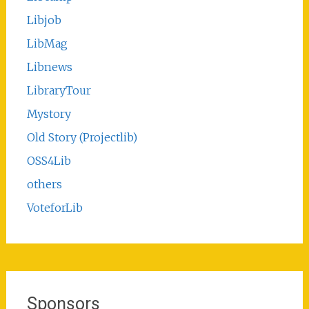
Libjob
LibMag
Libnews
LibraryTour
Mystory
Old Story (Projectlib)
OSS4Lib
others
VoteforLib
Sponsors