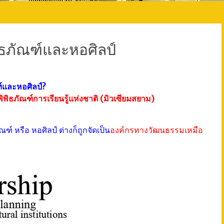
ิธภัณฑ์และหอศิลป์
์และหอศิลป์?
พิธภัณฑ์การเรียนรู้แห่งชาติ (มิวเซียมสยาม)
ณฑ์ หรือ หอศิลป์ ต่างก็ถูกจัดเป็น
องค์กรทางวัฒนธรรมเหมือ