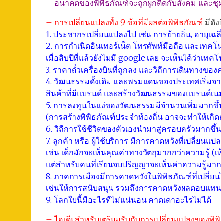
– อนาคตของพิพิธภัณฑ์จะถูกผูกติดกับสังคม และช
– การเปลี่ยนแปลงทั้ง 9 ข้อที่มีผลต่อพิพิธภัณฑ์
มีดังน
1. ประชากรเปลี่ยนแปลงไป เช่น การย้ายถิ่น, อายุเฉล
2. การกำเนิดอินเทอร์เน็ต โทรศัพท์มือถือ และเทคโนโ
เมื่อสิบปีที่แล้วยังไม่มี google เลย จะเห็นได้ว่าเท
3. ราคาตั๋วเครื่องบินที่ถูกลง และวิถีการเดินทางของ
4. วัฒนธรรมดั้งเดิม และพรมแดนของประเทศเริ่มจ
สินค้าที่มีแบรนด์ และสร้างวัฒนธรรมของแบรนด์เนม
5. การลงทุนในแง่ของวัฒนธรรมมีจำนวนเพิ่มมากขึ้
(การสร้างพิพิธภัณฑ์ประจำท้องถิ่น อาจจะทำให้เกิด
6. วิถีการใช้ชีวิตของตัวเองนำมาสู่ครอบครัวมากขึ
7. ลูกค้า หรือ ผู้ใช้บริการ มีการคาดหวังที่เปลี่ยนแป
เช่น เด็กมักจะเห็นคุณค่าทางวัตถุมากกว่าความรู้ (เห็
แต่สำหรับคนที่เรียนจบปริญญาจะเห็นค่าความรู้มากก
8. ภาคการเมืองมีการคาดหวังในพิพิธภัณฑ์ที่เปลี่ย
เช่นให้การสนับสนุน รวมถึงการคาดหวังผลตอบแทนที่
9. โลกใบนี้มีอะไรที่ไม่แน่นอน คาดเดาอะไรไม่ได้
– ไอเดียสำหรับเตรียมรับกับการเปลี่ยนแปลงของพิพิ