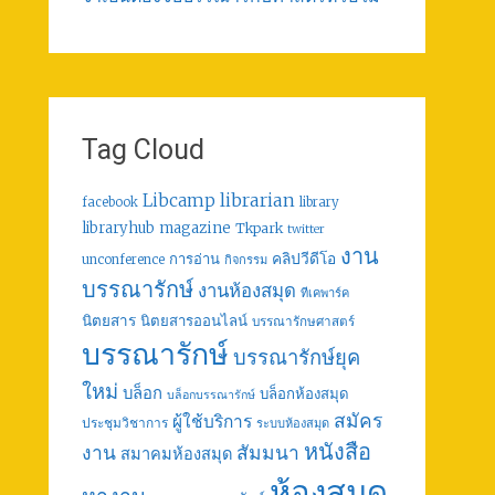
Tag Cloud
librarian
Libcamp
facebook
library
libraryhub
magazine
Tkpark
twitter
งาน
คลิปวีดีโอ
การอ่าน
unconference
กิจกรรม
บรรณารักษ์
งานห้องสมุด
ทีเคพาร์ค
นิตยสาร
นิตยสารออนไลน์
บรรณารักษศาสตร์
บรรณารักษ์
บรรณารักษ์ยุค
ใหม่
บล็อก
บล็อกห้องสมุด
บล็อกบรรณารักษ์
สมัคร
ผู้ใช้บริการ
ประชุมวิชาการ
ระบบห้องสมุด
หนังสือ
งาน
สัมมนา
สมาคมห้องสมุด
ห้องสมุด