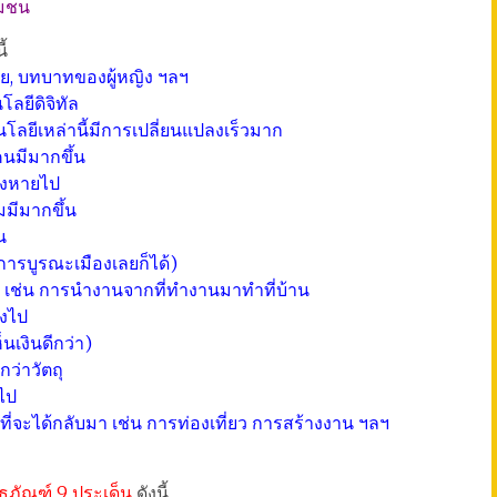
ุมชน
ี้
ี่ย, บทบาทของผู้หญิง ฯลฯ
ลยีดิจิทัล
คโนโลยีเหล่านี้มีการเปลี่ยนแปลงเร็วมาก
คนมีมากขึ้น
างหายไป
มีมากขึ้น
น
การบูรณะเมืองเลยก็ได้)
้น เช่น การนำงานจากที่ทำงานมาทำที่บ้าน
ลงไป
นเงินดีกว่า)
ว่าวัตถุ
นไป
จะได้กลับมา เช่น การท่องเที่ยว การสร้างงาน ฯลฯ
ธภัณฑ์ 9 ประเด็น
ดังนี้