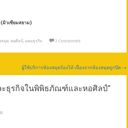
ิ (มิวเซียมสยาม)
งสมุด
,
หอศิลป์
,
แผนธุรกิจ
2 Comments
ผู้ใช้บริการห้องสมุดร้องไห้ เนื่องจากห้องสมุดถูกปิด
→
ะธุรกิจในพิพิธภัณฑ์และหอศิลป์
”
am