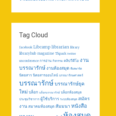
Tag Cloud
librarian
Libcamp
facebook
library
libraryhub
magazine
Tkpark
twitter
งาน
คลิปวีดีโอ
การอ่าน
unconference
กิจกรรม
บรรณารักษ์
งานห้องสมุด
ทีเคพาร์ค
นิตยสาร
นิตยสารออนไลน์
บรรณารักษศาสตร์
บรรณารักษ์
บรรณารักษ์ยุค
ใหม่
บล็อก
บล็อกห้องสมุด
บล็อกบรรณารักษ์
สมัคร
ผู้ใช้บริการ
ประชุมวิชาการ
ระบบห้องสมุด
หนังสือ
งาน
สัมมนา
สมาคมห้องสมุด
ห้องสมุด