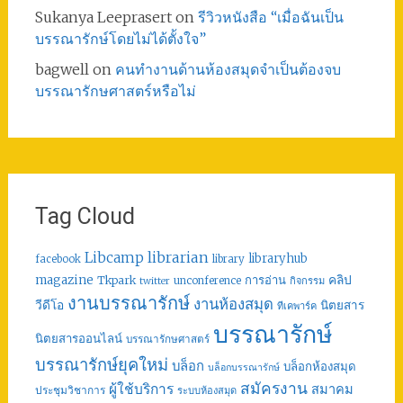
Sukanya Leeprasert
on
รีวิวหนังสือ “เมื่อฉันเป็น
บรรณารักษ์โดยไม่ได้ตั้งใจ”
bagwell
on
คนทำงานด้านห้องสมุดจำเป็นต้องจบ
บรรณารักษศาสตร์หรือไม่
Tag Cloud
librarian
Libcamp
libraryhub
facebook
library
คลิป
magazine
การอ่าน
Tkpark
unconference
กิจกรรม
twitter
งานบรรณารักษ์
งานห้องสมุด
วีดีโอ
นิตยสาร
ทีเคพาร์ค
บรรณารักษ์
นิตยสารออนไลน์
บรรณารักษศาสตร์
บรรณารักษ์ยุคใหม่
บล็อก
บล็อกห้องสมุด
บล็อกบรรณารักษ์
สมัครงาน
ผู้ใช้บริการ
สมาคม
ประชุมวิชาการ
ระบบห้องสมุด