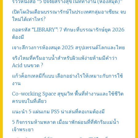
รีวิวหนังสือ “5 ปัจจัยสร้างสุขในที่ทำงาน (ห้องสมุด)”
เปิดโผเงินเดือนบรรณารักษ์ในประเทศกลุ่มอาเซียน: จบ
ใหม่ได้เท่าไหร่?
ถอดรหัส “LIBRARY”: 7 ทักษะที่บรรณารักษ์ยุค 2026
ต้องมี
เจาะลึกวงการห้องสมุด 2025: สรุปเทรนด์โลกและไทย
จริงไหมที่ครีมอาบน้ำสำหรับผิวแพ้ง่ายห้ามมีคำว่า
Acid บนขวด ?
แก้วค็อกเทลมีกี่แบบ เลือกอย่างไรให้เหมาะกับการใช้
งาน
Co-working Space สุขุมวิท พื้นที่ทำงานและใช้ชีวิต
ครบจบในที่เดียว
แนะนำ 5 แผ่นเกม PS5 น่าเล่นที่คอเกมต้องมี
5 กิจกรรมห้ามพลาด เมื่อมาพักผ่อนที่ที่พักริมแม่น้ำ
เจ้าพระยา