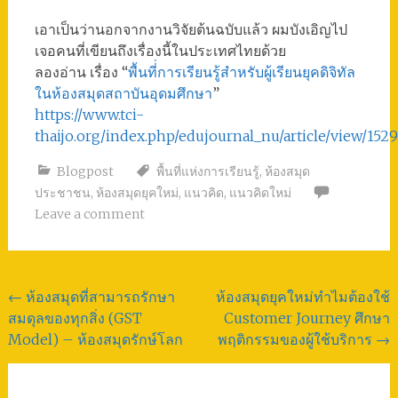
เอาเป็นว่านอกจากงานวิจัยต้นฉบับแล้ว ผมบังเอิญไป
เจอคนที่เขียนถึงเรื่องนี้ในประเทศไทยด้วย
ลองอ่าน เรื่อง “
พื้นที่่การเรียนรู้สําหรับผู้เรียนยุคดิจิทัล
ในห้องสมุดสถาบันอุดมศึกษา
”
https://www.tci-
thaijo.org/index.php/edujournal_nu/article/view/152
Blogpost
พื้นที่แห่งการเรียนรู้
,
ห้องสมุด
ประชาชน
,
ห้องสมุดยุคใหม่
,
แนวคิด
,
แนวคิดใหม่
Leave a comment
Post
←
ห้องสมุดที่สามารถรักษา
ห้องสมุดยุคใหม่ทำไมต้องใช้
สมดุลของทุกสิ่ง (GST
Customer Journey ศึกษา
navigation
Model) – ห้องสมุดรักษ์โลก
พฤติกรรมของผู้ใช้บริการ
→