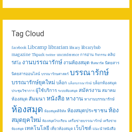
Tag Cloud
librarian
Libcamp
libraryhub
facebook
library
คลิป
magazine
การอ่าน
Tkpark
unconference
กิจกรรม
twitter
งานบรรณารักษ์
งานห้องสมุด
วีดีโอ
นิตยสาร
ทีเคพาร์ค
บรรณารักษ์
นิตยสารออนไลน์
บรรณารักษศาสตร์
บรรณารักษ์ยุคใหม่
บล็อก
บล็อกห้องสมุด
บล็อกบรรณารักษ์
สมัครงาน
ผู้ใช้บริการ
สมาคม
ประชุมวิชาการ
ระบบห้องสมุด
หนังสือ
หางาน
สัมมนา
ห้องสมุด
หางานบรรณารักษ์
ห้องสมุด
ห้อง
ห้องสมุดประชาชน
ห้องสมุดดิจิทัล
สมุดยุคใหม่
เครือข่ายบรรณารักษ์
ห้องสมุดโรงเรียน
เครือข่าย
เทคโนโลยี
เว็บไซต์
เที่ยวห้องสมุด
แนะนำหนังสือ
ห้องสมุด