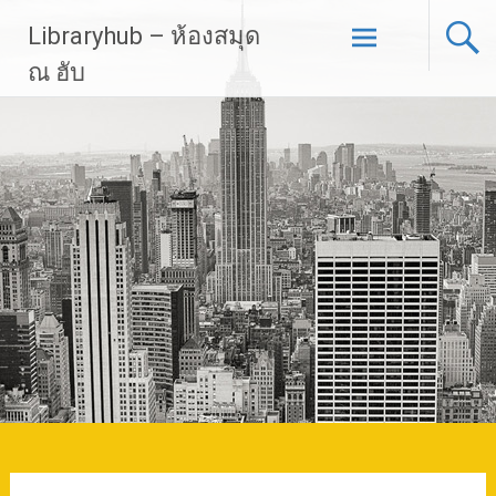
Skip
Libraryhub – ห้องสมุด
to
content
ณ ฮับ