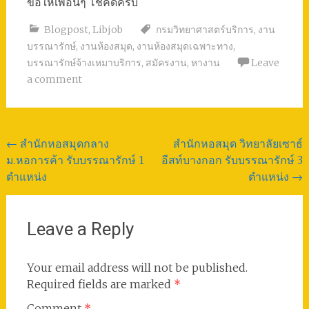
ขอให้เพื่อนๆ โชคดีครับ
Blogpost
,
Libjob
กรมวิทยาศาสตร์บริการ
,
งาน
บรรณารักษ์
,
งานห้องสมุด
,
งานห้องสมุดเฉพาะทาง
,
บรรณารักษ์จ้างเหมาบริการ
,
สมัครงาน
,
หางาน
Leave
a comment
Post
←
สำนักหอสมุดกลาง
สำนักหอสมุด วิทยาลัยเซาธ์
ม.หอการค้า รับบรรณารักษ์ 1
อีสท์บางกอก รับบรรณารักษ์ 3
navigation
ตำแหน่ง
ตำแหน่ง
→
Leave a Reply
Your email address will not be published.
Required fields are marked
*
Comment
*