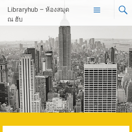
Skip
Libraryhub – ห้องสมุด
to
content
ณ ฮับ