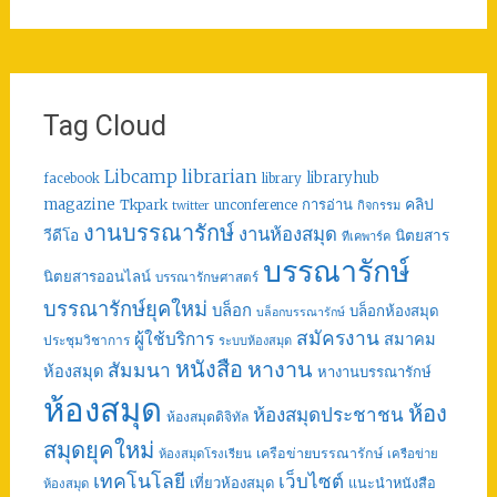
Tag Cloud
librarian
Libcamp
libraryhub
facebook
library
คลิป
magazine
การอ่าน
Tkpark
unconference
กิจกรรม
twitter
งานบรรณารักษ์
งานห้องสมุด
วีดีโอ
นิตยสาร
ทีเคพาร์ค
บรรณารักษ์
นิตยสารออนไลน์
บรรณารักษศาสตร์
บรรณารักษ์ยุคใหม่
บล็อก
บล็อกห้องสมุด
บล็อกบรรณารักษ์
สมัครงาน
ผู้ใช้บริการ
สมาคม
ประชุมวิชาการ
ระบบห้องสมุด
หนังสือ
หางาน
สัมมนา
ห้องสมุด
หางานบรรณารักษ์
ห้องสมุด
ห้อง
ห้องสมุดประชาชน
ห้องสมุดดิจิทัล
สมุดยุคใหม่
เครือข่ายบรรณารักษ์
ห้องสมุดโรงเรียน
เครือข่าย
เทคโนโลยี
เว็บไซต์
เที่ยวห้องสมุด
แนะนำหนังสือ
ห้องสมุด