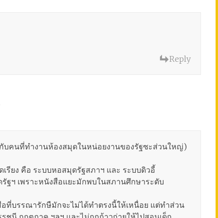
Reply
m
้กับคนที่ทำงานห้องสมุดในหน่อยงานของรัฐซะส่วนใหญ่)
ดเรียง คือ ระบบหอสมุดรัฐสภาฯ และ ระบบดิวอี้
ดรัฐฯ เพราะหนังสือแยะมักพบในสภานศึกษาระดับ
ือที่บรรณารักษืมักจะไม่ได้ทำตรงนี้ให้เหนื่อย แต่ทำส่วน
ดรรชนี กฤตภาค ฯลฯ และไม่ถูกก้าวก่ายให้ไปสอนเด็ก