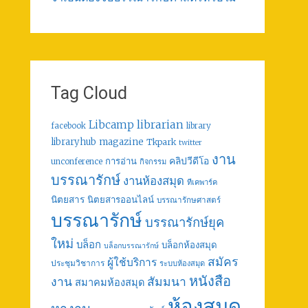
Tag Cloud
librarian
Libcamp
facebook
library
libraryhub
magazine
Tkpark
twitter
งาน
คลิปวีดีโอ
การอ่าน
unconference
กิจกรรม
บรรณารักษ์
งานห้องสมุด
ทีเคพาร์ค
นิตยสาร
นิตยสารออนไลน์
บรรณารักษศาสตร์
บรรณารักษ์
บรรณารักษ์ยุค
ใหม่
บล็อก
บล็อกห้องสมุด
บล็อกบรรณารักษ์
สมัคร
ผู้ใช้บริการ
ประชุมวิชาการ
ระบบห้องสมุด
หนังสือ
งาน
สัมมนา
สมาคมห้องสมุด
ห้องสมุด