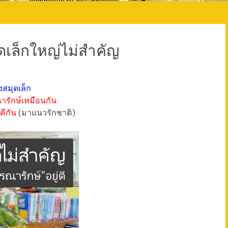
เล็กใหญ่ไม่สำคัญ
สมุดเล็ก
ณารักษ์เหมือนกัน
คี
กัน
(มาแนวรักชาติ)