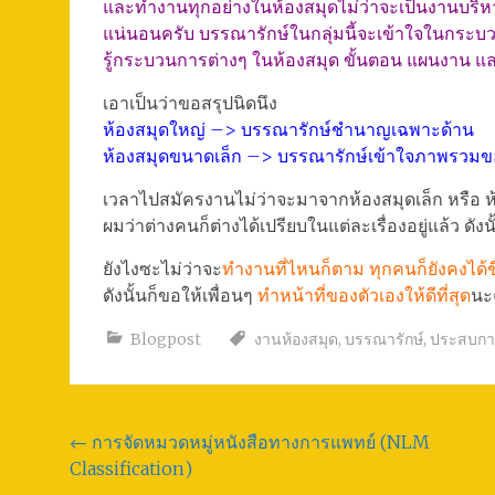
และทำงานทุกอย่างในห้องสมุดไม่ว่าจะเป็นงานบริหา
แน่นอนครับ บรรณารักษ์ในกลุ่มนี้จะเข้าใจในกร
รู้กระบวนการต่างๆ ในห้องสมุด ขั้นตอน แผนงาน แ
เอาเป็นว่าขอสรุปนิดนึง
ห้องสมุดใหญ่ –> บรรณารักษ์ชำนาญเฉพาะด้าน
ห้องสมุดขนาดเล็ก –> บรรณารักษ์เข้าใจภาพรวมข
เวลาไปสมัครงานไม่ว่าจะมาจากห้องสมุดเล็ก หรือ ห
ผมว่าต่างคนก็ต่างได้เปรียบในแต่ละเรื่องอยู่แล้ว ด
ยังไงซะไม่ว่าจะ
ทำงานที่ไหนก็ตาม ทุกคนก็ยังคงได้ชื่
ดังนั้นก็ขอให้เพื่อนๆ
ทำหน้าที่ของตัวเองให้ดีที่สุด
นะ
Blogpost
งานห้องสมุด
,
บรรณารักษ์
,
ประสบกา
Post
←
การจัดหมวดหมู่หนังสือทางการแพทย์ (NLM
Classification)
navigation