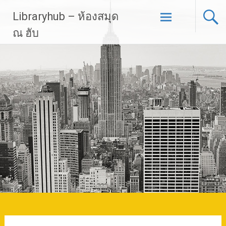
Skip
Libraryhub – ห้องสมุด
to
content
ณ ฮับ