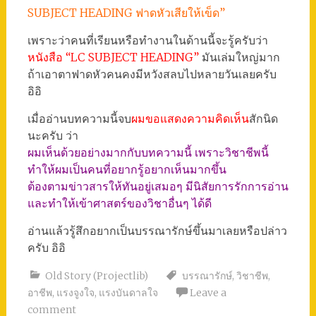
SUBJECT HEADING ฟาดหัวเสียให้เข็ด”
เพราะว่าคนที่เรียนหรือทำงานในด้านนี้จะรู้ครับว่า
หนังสือ “LC SUBJECT HEADING”
มันเล่มใหญ่มาก
ถ้าเอาตาฟาดหัวคนคงมีหวังสลบไปหลายวันเลยครับ
อิอิ
เมื่ออ่านบทความนี้จบ
ผมขอแสดงความคิดเห็น
สักนิด
นะครับ ว่า
ผมเห็นด้วยอย่างมากกับบทความนี้ เพราะวิชาชีพนี้
ทำให้ผมเป็นคนที่อยากรู้อยากเห็นมากขึ้น
ต้องตามข่าวสารให้ทันอยู่เสมอๆ มีนิสัยการรักการอ่าน
และทำให้เข้าศาสตร์ของวิชาอื่นๆ ได้ดี
อ่านแล้วรู้สึกอยากเป็นบรรณารักษ์ขึ้นมาเลยหรือปล่าว
ครับ อิอิ
Old Story (Projectlib)
บรรณารักษ์
,
วิชาชีพ
,
อาชีพ
,
แรงจูงใจ
,
แรงบันดาลใจ
Leave a
comment