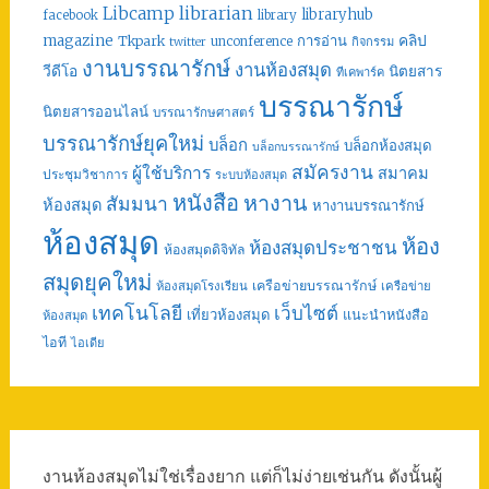
librarian
Libcamp
libraryhub
facebook
library
คลิป
magazine
การอ่าน
Tkpark
unconference
กิจกรรม
twitter
งานบรรณารักษ์
งานห้องสมุด
วีดีโอ
นิตยสาร
ทีเคพาร์ค
บรรณารักษ์
นิตยสารออนไลน์
บรรณารักษศาสตร์
บรรณารักษ์ยุคใหม่
บล็อก
บล็อกห้องสมุด
บล็อกบรรณารักษ์
สมัครงาน
ผู้ใช้บริการ
สมาคม
ประชุมวิชาการ
ระบบห้องสมุด
หนังสือ
หางาน
สัมมนา
ห้องสมุด
หางานบรรณารักษ์
ห้องสมุด
ห้อง
ห้องสมุดประชาชน
ห้องสมุดดิจิทัล
สมุดยุคใหม่
เครือข่ายบรรณารักษ์
ห้องสมุดโรงเรียน
เครือข่าย
เทคโนโลยี
เว็บไซต์
เที่ยวห้องสมุด
แนะนำหนังสือ
ห้องสมุด
ไอที
ไอเดีย
งานห้องสมุดไม่ใช่เรื่องยาก แต่ก็ไม่ง่ายเช่นกัน ดังนั้นผู้