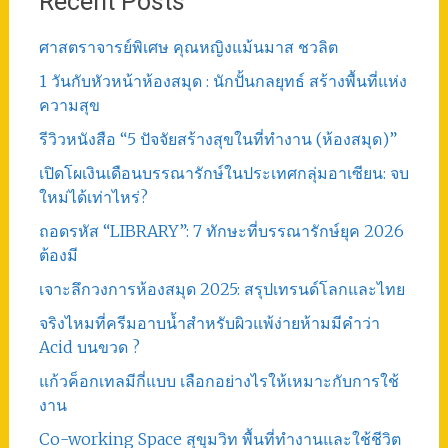
Recent Posts
ศาสตราจารย์พิเศษ คุณหญิงแม้นมาส ชวลิต
1 วันกับหัวหน้าห้องสมุด : นักปั้นกลยุทธ์ สร้างพื้นที่แห่ง
ความสุข
รีวิวหนังสือ “5 ปัจจัยสร้างสุขในที่ทำงาน (ห้องสมุด)”
เปิดโผเงินเดือนบรรณารักษ์ในประเทศกลุ่มอาเซียน: จบ
ใหม่ได้เท่าไหร่?
ถอดรหัส “LIBRARY”: 7 ทักษะที่บรรณารักษ์ยุค 2026
ต้องมี
เจาะลึกวงการห้องสมุด 2025: สรุปเทรนด์โลกและไทย
จริงไหมที่ครีมอาบน้ำสำหรับผิวแพ้ง่ายห้ามมีคำว่า
Acid บนขวด ?
แก้วค็อกเทลมีกี่แบบ เลือกอย่างไรให้เหมาะกับการใช้
งาน
Co-working Space สุขุมวิท พื้นที่ทำงานและใช้ชีวิต