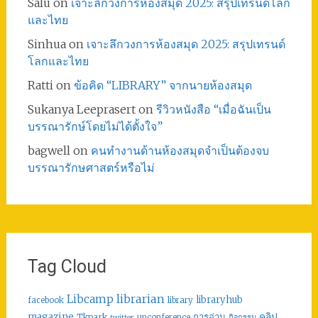
Salu
on
เจาะลึกวงการห้องสมุด 2025: สรุปเทรนด์โลก
และไทย
Sinhua
on
เจาะลึกวงการห้องสมุด 2025: สรุปเทรนด์
โลกและไทย
Ratti
on
ข้อคิด “LIBRARY” จากนายห้องสมุด
Sukanya Leeprasert
on
รีวิวหนังสือ “เมื่อฉันเป็น
บรรณารักษ์โดยไม่ได้ตั้งใจ”
bagwell
on
คนทำงานด้านห้องสมุดจำเป็นต้องจบ
บรรณารักษศาสตร์หรือไม่
Tag Cloud
librarian
Libcamp
libraryhub
facebook
library
คลิป
magazine
การอ่าน
Tkpark
unconference
กิจกรรม
twitter