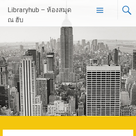
Skip
Libraryhub – ห้องสมุด
to
content
ณ ฮับ