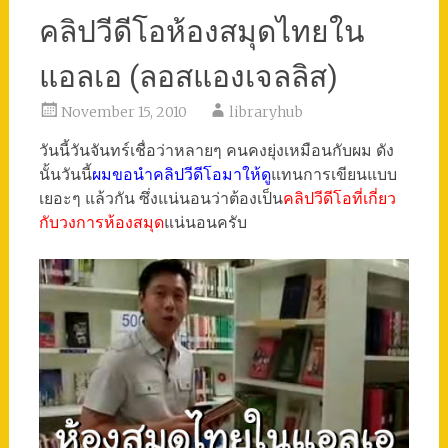
คลิปวีดีโอห้องสมุดไทยใน
แอลเอ (ลอสแองเจลลิส)
November 15, 2010
libraryhub
วันนี้วันจันทร์เชื่อว่าหลายๆ คนคงยุ่งเหมือนกับผม ดัง
นั้นวันนี้
ผมขอนำคลิปวีดีโอมาให้ดู
แทนการเขียนแบบ
เยอะๆ แล้วกัน ซึ่งแน่นอนว่าต้องเป็น
คลิปวีดีโอที่เกี่ยว
กับวงการห้องสมุด
แน่นอนครับ