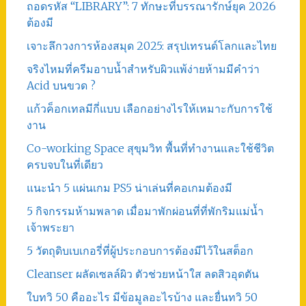
ถอดรหัส “LIBRARY”: 7 ทักษะที่บรรณารักษ์ยุค 2026
ต้องมี
เจาะลึกวงการห้องสมุด 2025: สรุปเทรนด์โลกและไทย
จริงไหมที่ครีมอาบน้ำสำหรับผิวแพ้ง่ายห้ามมีคำว่า
Acid บนขวด ?
แก้วค็อกเทลมีกี่แบบ เลือกอย่างไรให้เหมาะกับการใช้
งาน
Co-working Space สุขุมวิท พื้นที่ทำงานและใช้ชีวิต
ครบจบในที่เดียว
แนะนำ 5 แผ่นเกม PS5 น่าเล่นที่คอเกมต้องมี
5 กิจกรรมห้ามพลาด เมื่อมาพักผ่อนที่ที่พักริมแม่น้ำ
เจ้าพระยา
5 วัตถุดิบเบเกอรี่ที่ผู้ประกอบการต้องมีไว้ในสต็อก
Cleanser ผลัดเซลล์ผิว ตัวช่วยหน้าใส ลดสิวอุดตัน
ใบทวิ 50 คืออะไร มีข้อมูลอะไรบ้าง และยื่นทวิ 50