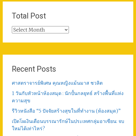
Total Post
Total
Post
Recent Posts
ศาสตราจารย์พิเศษ คุณหญิงแม้นมาส ชวลิต
1 วันกับหัวหน้าห้องสมุด : นักปั้นกลยุทธ์ สร้างพื้นที่แห่ง
ความสุข
รีวิวหนังสือ “5 ปัจจัยสร้างสุขในที่ทำงาน (ห้องสมุด)”
เปิดโผเงินเดือนบรรณารักษ์ในประเทศกลุ่มอาเซียน: จบ
ใหม่ได้เท่าไหร่?