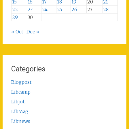
15
16
17
18
19
20
21
22
23
24
25
26
27
28
29
30
« Oct
Dec »
Categories
Blogpost
Libcamp
Libjob
LibMag
Libnews