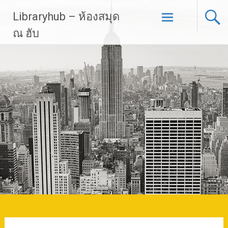
Skip
Libraryhub – ห้องสมุด
to
content
ณ ฮับ