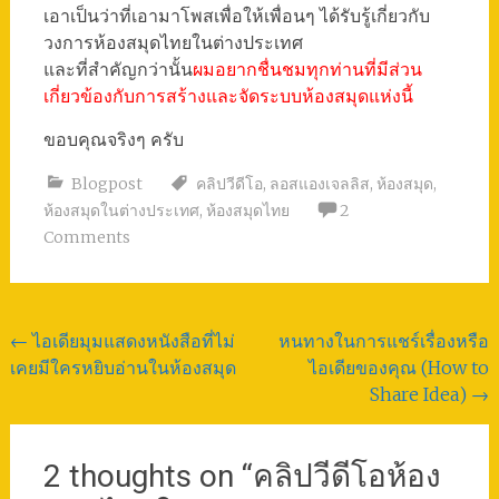
เอาเป็นว่าที่เอามาโพสเพื่อให้เพื่อนๆ ได้รับรู้เกี่ยวกับ
วงการห้องสมุดไทยในต่างประเทศ
และที่สำคัญกว่านั้น
ผมอยากชื่นชมทุกท่านที่มีส่วน
เกี่ยวข้องกับการสร้างและจัดระบบห้องสมุดแห่งนี้
ขอบคุณจริงๆ ครับ
Blogpost
คลิปวีดีโอ
,
ลอสแองเจลลิส
,
ห้องสมุด
,
ห้องสมุดในต่างประเทศ
,
ห้องสมุดไทย
2
Comments
Post
←
ไอเดียมุมแสดงหนังสือที่ไม่
หนทางในการแชร์เรื่องหรือ
เคยมีใครหยิบอ่านในห้องสมุด
ไอเดียของคุณ (How to
navigation
Share Idea)
→
2 thoughts on “
คลิปวีดีโอห้อง