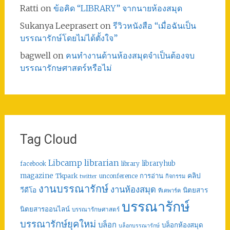
Ratti
on
ข้อคิด “LIBRARY” จากนายห้องสมุด
Sukanya Leeprasert
on
รีวิวหนังสือ “เมื่อฉันเป็น
บรรณารักษ์โดยไม่ได้ตั้งใจ”
bagwell
on
คนทำงานด้านห้องสมุดจำเป็นต้องจบ
บรรณารักษศาสตร์หรือไม่
Tag Cloud
librarian
Libcamp
libraryhub
facebook
library
คลิป
magazine
การอ่าน
Tkpark
unconference
กิจกรรม
twitter
งานบรรณารักษ์
งานห้องสมุด
วีดีโอ
นิตยสาร
ทีเคพาร์ค
บรรณารักษ์
นิตยสารออนไลน์
บรรณารักษศาสตร์
บรรณารักษ์ยุคใหม่
บล็อก
บล็อกห้องสมุด
บล็อกบรรณารักษ์