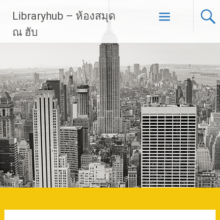
Skip
Libraryhub – ห้องสมุด
to
content
ณ ฮับ