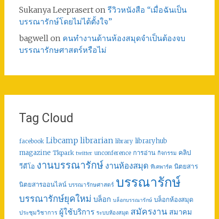
Sukanya Leeprasert
on
รีวิวหนังสือ “เมื่อฉันเป็น
บรรณารักษ์โดยไม่ได้ตั้งใจ”
bagwell
on
คนทำงานด้านห้องสมุดจำเป็นต้องจบ
บรรณารักษศาสตร์หรือไม่
Tag Cloud
librarian
Libcamp
libraryhub
facebook
library
คลิป
magazine
การอ่าน
Tkpark
unconference
กิจกรรม
twitter
งานบรรณารักษ์
งานห้องสมุด
วีดีโอ
นิตยสาร
ทีเคพาร์ค
บรรณารักษ์
นิตยสารออนไลน์
บรรณารักษศาสตร์
บรรณารักษ์ยุคใหม่
บล็อก
บล็อกห้องสมุด
บล็อกบรรณารักษ์
สมัครงาน
ผู้ใช้บริการ
สมาคม
ประชุมวิชาการ
ระบบห้องสมุด