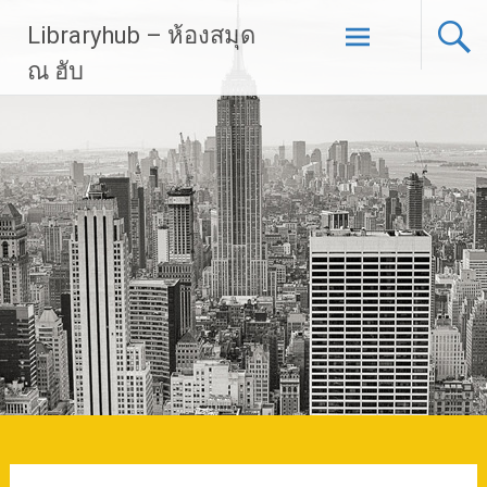
Skip
Libraryhub – ห้องสมุด
to
content
ณ ฮับ