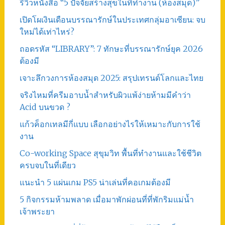
รีวิวหนังสือ “5 ปัจจัยสร้างสุขในที่ทำงาน (ห้องสมุด)”
เปิดโผเงินเดือนบรรณารักษ์ในประเทศกลุ่มอาเซียน: จบ
ใหม่ได้เท่าไหร่?
ถอดรหัส “LIBRARY”: 7 ทักษะที่บรรณารักษ์ยุค 2026
ต้องมี
เจาะลึกวงการห้องสมุด 2025: สรุปเทรนด์โลกและไทย
จริงไหมที่ครีมอาบน้ำสำหรับผิวแพ้ง่ายห้ามมีคำว่า
Acid บนขวด ?
แก้วค็อกเทลมีกี่แบบ เลือกอย่างไรให้เหมาะกับการใช้
งาน
Co-working Space สุขุมวิท พื้นที่ทำงานและใช้ชีวิต
ครบจบในที่เดียว
แนะนำ 5 แผ่นเกม PS5 น่าเล่นที่คอเกมต้องมี
5 กิจกรรมห้ามพลาด เมื่อมาพักผ่อนที่ที่พักริมแม่น้ำ
เจ้าพระยา