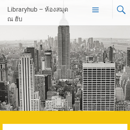
Skip
Libraryhub – ห้องสมุด
to
content
ณ ฮับ