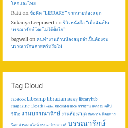
โลกและไทย
Ratti
on
ข้อคิด “LIBRARY” จากนายห้องสมุด
Sukanya Leeprasert
on
รีวิวหนังสือ “เมื่อฉันเป็น
บรรณารักษ์โดยไม่ได้ตั้งใจ”
bagwell
on
คนทำงานด้านห้องสมุดจำเป็นต้องจบ
บรรณารักษศาสตร์หรือไม่
Tag Cloud
librarian
Libcamp
libraryhub
facebook
library
คลิป
magazine
การอ่าน
Tkpark
unconference
กิจกรรม
twitter
งานบรรณารักษ์
งานห้องสมุด
วีดีโอ
นิตยสาร
ทีเคพาร์ค
บรรณารักษ์
นิตยสารออนไลน์
บรรณารักษศาสตร์