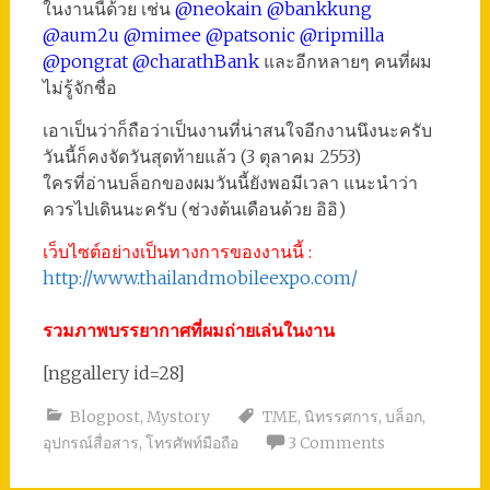
ในงานนี้ด้วย เช่น
@neokain @bankkung
@aum2u @mimee @patsonic @ripmilla
@pongrat @charathBank
และอีกหลายๆ คนที่ผม
ไม่รู้จักชื่อ
เอาเป็นว่าก็ถือว่าเป็นงานที่น่าสนใจอีกงานนึงนะครับ
วันนี้ก็คงจัดวันสุดท้ายแล้ว (3 ตุลาคม 2553)
ใครที่อ่านบล็อกของผมวันนี้ยังพอมีเวลา แนะนำว่า
ควรไปเดินนะครับ (ช่วงต้นเดือนด้วย อิอิ)
เว็บไซต์อย่างเป็นทางการของงานนี้ :
http://www.thailandmobileexpo.com/
รวมภาพบรรยากาศที่ผมถ่ายเล่นในงาน
[nggallery id=28]
Blogpost
,
Mystory
TME
,
นิทรรศการ
,
บล็อก
,
อุปกรณ์สื่อสาร
,
โทรศัพท์มือถือ
3 Comments