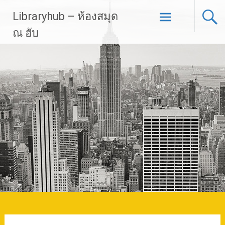
Skip
Libraryhub – ห้องสมุด
to
content
ณ ฮับ