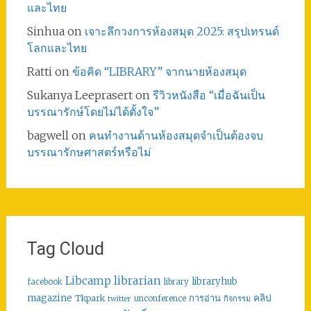
และไทย
Sinhua
on
เจาะลึกวงการห้องสมุด 2025: สรุปเทรนด์
โลกและไทย
Ratti
on
ข้อคิด “LIBRARY” จากนายห้องสมุด
Sukanya Leeprasert
on
รีวิวหนังสือ “เมื่อฉันเป็น
บรรณารักษ์โดยไม่ได้ตั้งใจ”
bagwell
on
คนทำงานด้านห้องสมุดจำเป็นต้องจบ
บรรณารักษศาสตร์หรือไม่
Tag Cloud
librarian
Libcamp
libraryhub
facebook
library
คลิป
magazine
การอ่าน
Tkpark
unconference
กิจกรรม
twitter