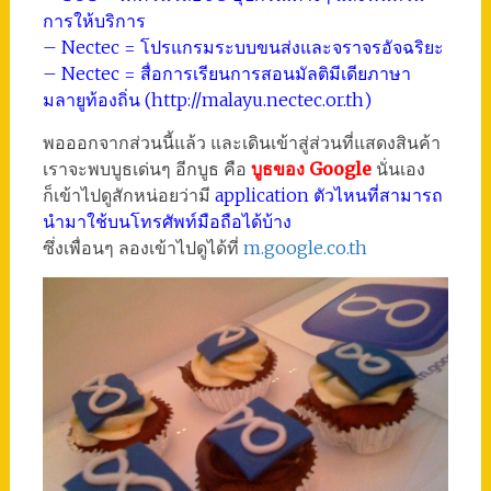
การให้บริการ
– Nectec = โปรแกรมระบบขนส่งและจราจรอัจฉริยะ
– Nectec = สื่อการเรียนการสอนมัลติมีเดียภาษา
มลายูท้องถิ่น (http://malayu.nectec.or.th)
พอออกจากส่วนนี้แล้ว และเดินเข้าสู่ส่วนที่แสดงสินค้า
เราจะพบบูธเด่นๆ อีกบูธ คือ
บูธของ Google
นั่นเอง
ก็เข้าไปดูสักหน่อยว่ามี
application ตัวไหนที่สามารถ
นำมาใช้บนโทรศัพท์มือถือได้บ้าง
ซึ่งเพื่อนๆ ลองเข้าไปดูได้ที่
m.google.co.th