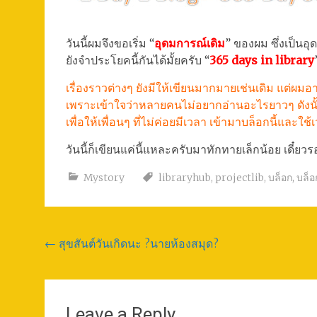
วันนี้ผมจึงขอเริ่ม “
อุดมการณ์เดิม
” ของผม ซึ่งเป็นอ
ยังจำประโยคนี้กันได้มั้ยครับ “
365 days in library
เรื่องราวต่างๆ ยังมีให้เขียนมากมายเช่นเดิม แต่ผม
เพราะเข้าใจว่าหลายคนไม่อยากอ่านอะไรยาวๆ ดังน
เพื่อให้เพื่อนๆ ที่ไม่ค่อยมีเวลา เข้ามาบล็อกนี้และใช้
วันนี้ก็เขียนแค่นี้แหละครับมาทักทายเล็กน้อย เดี๋ย
Mystory
libraryhub
,
projectlib
,
บล็อก
,
บล็อ
Post
←
สุขสันต์วันเกิดนะ ?นายห้องสมุด?
navigation
Leave a Reply