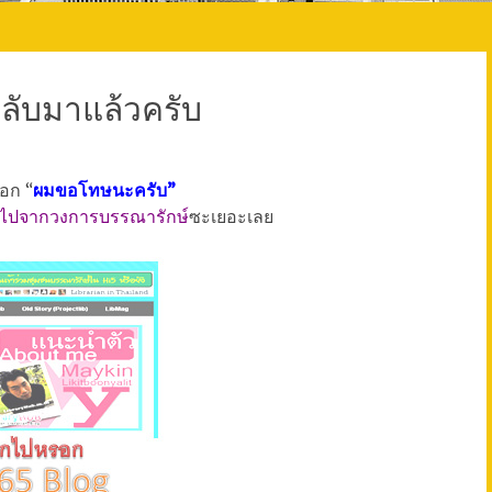
งกลับมาแล้วครับ
็อก “
ผมขอโทษนะครับ”
หายไปจากวงการบรรณารักษ์
ซะเยอะเลย