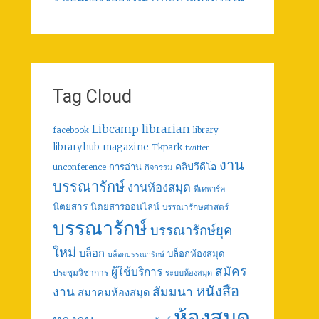
Tag Cloud
librarian
Libcamp
facebook
library
libraryhub
magazine
Tkpark
twitter
งาน
คลิปวีดีโอ
การอ่าน
unconference
กิจกรรม
บรรณารักษ์
งานห้องสมุด
ทีเคพาร์ค
นิตยสาร
นิตยสารออนไลน์
บรรณารักษศาสตร์
บรรณารักษ์
บรรณารักษ์ยุค
ใหม่
บล็อก
บล็อกห้องสมุด
บล็อกบรรณารักษ์
สมัคร
ผู้ใช้บริการ
ประชุมวิชาการ
ระบบห้องสมุด
หนังสือ
งาน
สัมมนา
สมาคมห้องสมุด
ห้องสมุด