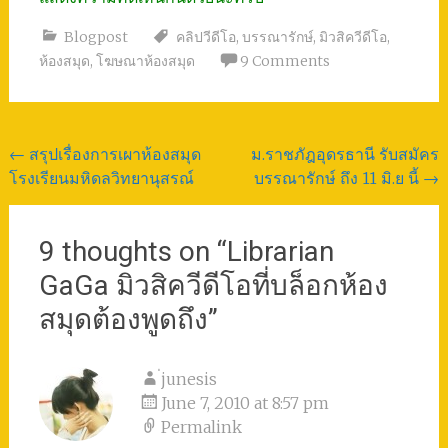
Blogpost
คลิปวีดีโอ
,
บรรณารักษ์
,
มิวสิควีดีโอ
,
ห้องสมุด
,
โฆษณาห้องสมุด
9 Comments
Post
←
สรุปเรื่องการเผาห้องสมุด
ม.ราชภัฎอุดรธานี รับสมัคร
โรงเรียนมหิดลวิทยานุสรณ์
บรรณารักษ์ ถึง 11 มิ.ย นี้
→
navigation
9 thoughts on “
Librarian
GaGa มิวสิควีดีโอที่บล็อกห้อง
สมุดต้องพูดถึง
”
่junesis
June 7, 2010 at 8:57 pm
Permalink