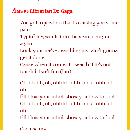
เนื้อเพลง Librarian Do Gaga
You got a question that is causing you some
pain
Typin? keywords into the search engine
again.
Look your na?ve searching just ain?t gonna
get it done
Cause when it comes to search if it?s not
tough it isn?t fun (fun)
Oh, oh, oh, oh, ohhhh, ohh-oh-e-ohh-oh-
oh
I?ll blow your mind, show you how to find.
Oh, oh, oh, oh, ohhhh, ohh-oh-e-ohh-oh-
oh
I?ll blow your mind, show you how to find.
Can use my