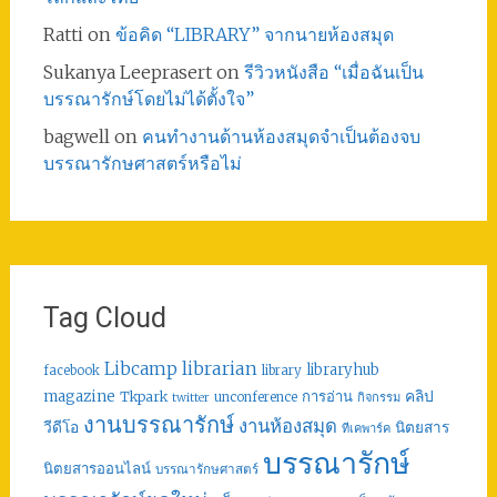
Ratti
on
ข้อคิด “LIBRARY” จากนายห้องสมุด
Sukanya Leeprasert
on
รีวิวหนังสือ “เมื่อฉันเป็น
บรรณารักษ์โดยไม่ได้ตั้งใจ”
bagwell
on
คนทำงานด้านห้องสมุดจำเป็นต้องจบ
บรรณารักษศาสตร์หรือไม่
Tag Cloud
librarian
Libcamp
libraryhub
facebook
library
คลิป
magazine
การอ่าน
Tkpark
unconference
กิจกรรม
twitter
งานบรรณารักษ์
งานห้องสมุด
วีดีโอ
นิตยสาร
ทีเคพาร์ค
บรรณารักษ์
นิตยสารออนไลน์
บรรณารักษศาสตร์