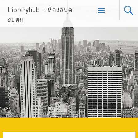
Skip
Libraryhub – ห้องสมุด
to
content
ณ ฮับ