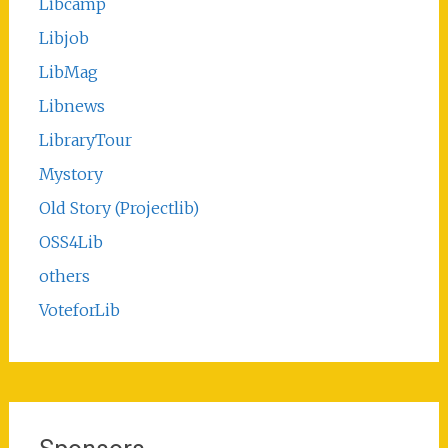
Libcamp
Libjob
LibMag
Libnews
LibraryTour
Mystory
Old Story (Projectlib)
OSS4Lib
others
VoteforLib