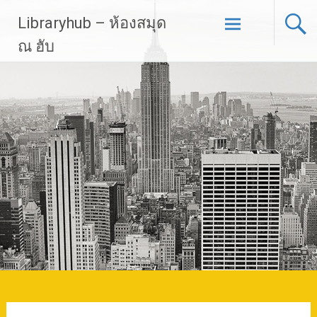
Skip
Libraryhub – ห้องสมุด
to
content
ณ ฮับ