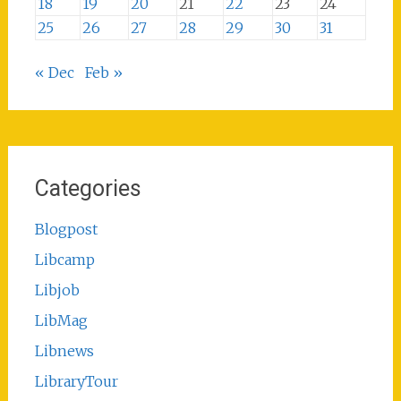
18
19
20
21
22
23
24
25
26
27
28
29
30
31
« Dec
Feb »
Categories
Blogpost
Libcamp
Libjob
LibMag
Libnews
LibraryTour