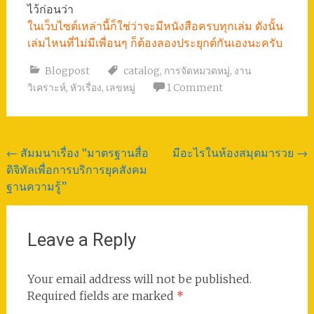
ไว้ก่อนว่า
ในเว็บไซต์เหล่านี้ก็ใช่ว่าจะมีหนังสือครบทุกเล่ม ดังนั้น
เล่มไหนที่ไม่มีเพื่อนๆ ก็ต้องลองประยุกต์กันเองนะครับ
Blogpost
catalog
,
การจัดหมวดหมู่
,
งาน
วิเคราะห์
,
หัวเรื่อง
,
เลขหมู่
1 Comment
Post
←
สัมมนาเรื่อง “มาตรฐานสื่อ
มีอะไรในห้องสมุดมารวย
→
ดิจิทัลเพื่อการบริการยุคสังคม
navigation
ฐานความรู้”
Leave a Reply
Your email address will not be published.
Required fields are marked
*