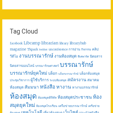
Tag Cloud
librarian
Libcamp
libraryhub
facebook
library
คลิป
magazine
การอ่าน
Tkpark
unconference
กิจกรรม
twitter
งานบรรณารักษ์
งานห้องสมุด
วีดีโอ
นิตยสาร
ทีเคพาร์ค
บรรณารักษ์
นิตยสารออนไลน์
บรรณารักษศาสตร์
บรรณารักษ์ยุคใหม่
บล็อก
บล็อกห้องสมุด
บล็อกบรรณารักษ์
สมัครงาน
ผู้ใช้บริการ
สมาคม
ประชุมวิชาการ
ระบบห้องสมุด
หนังสือ
หางาน
สัมมนา
ห้องสมุด
หางานบรรณารักษ์
ห้องสมุด
ห้อง
ห้องสมุดประชาชน
ห้องสมุดดิจิทัล
สมุดยุคใหม่
เครือข่ายบรรณารักษ์
ห้องสมุดโรงเรียน
เครือข่าย
เทคโนโลยี
เว็บไซต์
เที่ยวห้องสมุด
แนะนำหนังสือ
ห้องสมุด