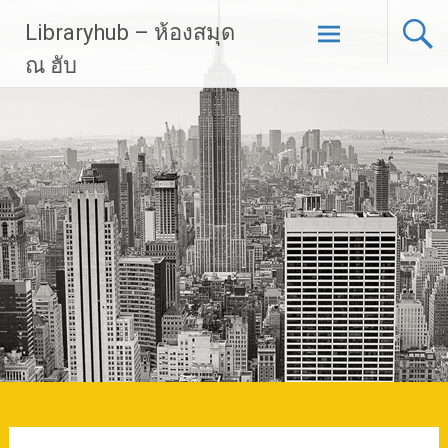
Skip
Libraryhub – ห้องสมุด
to
content
ณ ฮับ