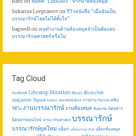
Ratti
on
ข้อคิด “LIBRARY” จากนายห้องสมุด
Sukanya Leeprasert
on
รีวิวหนังสือ “เมื่อฉันเป็น
บรรณารักษ์โดยไม่ได้ตั้งใจ”
bagwell
on
คนทำงานด้านห้องสมุดจำเป็นต้องจบ
บรรณารักษศาสตร์หรือไม่
Tag Cloud
librarian
Libcamp
libraryhub
facebook
library
คลิป
magazine
การอ่าน
Tkpark
unconference
กิจกรรม
twitter
งานบรรณารักษ์
งานห้องสมุด
วีดีโอ
นิตยสาร
ทีเคพาร์ค
บรรณารักษ์
นิตยสารออนไลน์
บรรณารักษศาสตร์
บรรณารักษ์ยุคใหม่
บล็อก
บล็อกห้องสมุด
บล็อกบรรณารักษ์