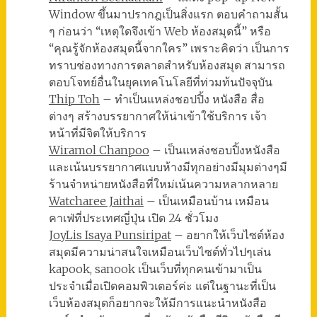
Window ขึ้นมาปรากฎเป็นสิ่งแรก ตอบคำถามสั้น
ๆ ก่อนว่า “เหตุใดจึงเข้า Web ห้องสมุดนี้” หรือ
“คุณรู้จักห้องสมุดนี้จากใคร” เพราะคิดว่า เป็นการ
ทราบช่องทางการตลาดสำหรับห้องสมุด สามารถ
ตอบโจทย์อื่นในยุคเทคโนโลยีที่ท่วมท้นปัจจุบัน
Thip Toh
– ทำเป็นแหล่งชอปปิ้ง หนังสือ สื่อ
ต่างๆ สร้างบรรยากาศให้น่าเข้าใช้บริการ เจ้า
หน้าที่มีจิตให้บริการ
Wiramol Chanpoo
– เป็นแหล่งชอบปิ้งหนังสือ
และเน้นบรรยากาศแบบห้างมีทุกอย่างมีมุมต่างๆมี
ร้านจำหน่ายหนังสือที่ใหม่เน้นความหลากหลาย
Watcharee Jaithai
– เป็นเหมือนบ้าน เหมือน
คาเฟ่ที่ประเทศญี่ปุ่น เปิด 24 ชั่วโมง
JoyLis Isaya Punsiripat
– อยากให้เว็บไซต์ห้อง
สมุดมีความน่าสนใจเหมือนเว็บไซต์ทั่วไปๆเล่น
kapook, sanook เป็นเว็บที่ทุกคนเข้ามาเป็น
ประจำเมื่อเปิดคอมพิวเตอร์ค่ะ แต่ในฐานะที่เป็น
เว็บห้องสมุดก็อยากจะให้มีการแนะนำหนังสือ