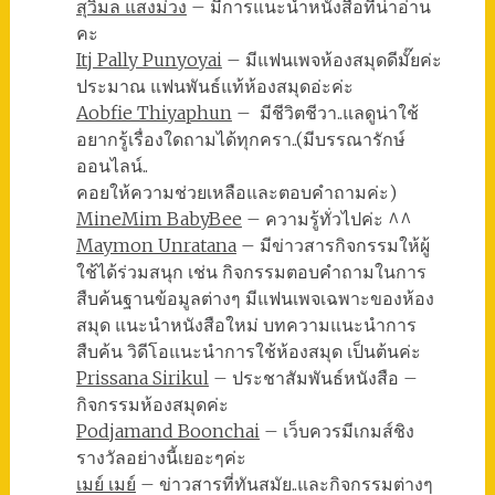
สุวิมล แสงม่วง
– มีการแนะนำหนังสือที่น่าอ่าน
คะ
Itj Pally Punyoyai
– มีแฟนเพจห้องสมุดดีมั๊ยค่ะ
ประมาณ แฟนพันธ์แท้ห้องสมุดอ่ะค่ะ
Aobfie Thiyaphun
– มีชีวิตชีวา..แลดูน่าใช้
อยากรู้เรื่องใดถามได้ทุกครา..(มีบรรณารักษ์
ออนไลน์..
คอยให้ความช่วยเหลือและตอบคำถามค่ะ)
MineMim BabyBee
– ความรู้ทั่วไปค่ะ ^^
Maymon Unratana
– มีข่าวสารกิจกรรมให้ผู้
ใช้ได้ร่วมสนุก เช่น กิจกรรมตอบคำถามในการ
สืบค้นฐานข้อมูลต่างๆ มีแฟนเพจเฉพาะของห้อง
สมุด แนะนำหนังสือใหม่ บทความแนะนำการ
สืบค้น วิดีโอแนะนำการใช้ห้องสมุด เป็นต้นค่ะ
Prissana Sirikul
– ประชาสัมพันธ์หนังสือ –
กิจกรรมห้องสมุดค่ะ
Podjamand Boonchai
– เว็บควรมีเกมส์ชิง
รางวัลอย่างนี้เยอะๆค่ะ
เมย์ เมย์
– ข่าวสารที่ทันสมัย..และกิจกรรมต่างๆ