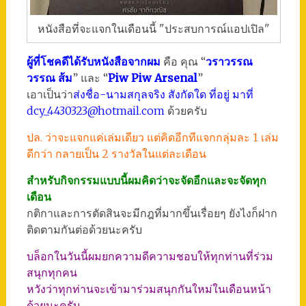
หนังสือที่จะแจกในเดือนนี้ "ประสบการณ์แอปเปิล"
ผู้ที่โชคดีได้รับหนังสือจากผม
คือ คุณ “
วราวรรณ
วรรณ ส้ม
” และ “
Piw Piw Arsenal
”
เอาเป็นว่า
ส่งชื่อ-นามสกุลจริง สังกัดใด ที่อยู่ มาที่
dcy_4430323@hotmail.com
ด้วยครับ
ปล. ว่าจะแจกแค่เล่มเดียว แต่คิดอีกทีแจกกลุ่มละ 1 เล่ม
ดีกว่า กลายเป็น 2 รางวัลในแต่ละเดือน
สำหรับกิจกรรมแบบนี้ผมคิดว่าจะจัดอีกและจะจัดทุก
เดือน
กติกาและการตัดสินจะมีกฎที่มากขึ้นเรื่อยๆ ยังไงก็ฝาก
ติดตามกันต่อด้วยนะครับ
บล็อกในวันนี้ผมยกความดีความชอบให้ทุกท่านที่ร่วม
สนุกทุกคน
หวังว่าทุกท่านจะเข้ามาร่วมสนุกกันใหม่ในเดือนหน้า
ด้วยนะครับ