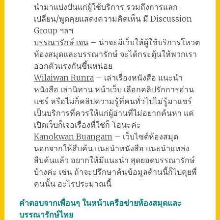
นำมาแบ่งปันแก่ผู้ใช้บริการ รวมถึงการแลก
เปลี่ยน/พูดคุยแสดงความคิดเห็น มี Discussion
Group ฯลฯ
บรรณารักษ์ เจน
– น่าจะมีเว็บให้ผู้ใช้บริการโหวต
ห้องสมุดและบรรณารักษ์ จะได้กระตุ้นให้พวกเรา
ออกตัวแรงกันขึ้นหน่อย
Wilaiwan Runra
– เล่าเรื่องหนังสือ แนะนำ
หนังสือ เล่านิทาน หน้าเว็บ เลือกคลิปรักการอ่าน
แชร์ หรือไม่ก็คลิปความรู้ที่คนทั่วไปไม่รู้มาแชร์
เป็นบริการที่ควรให้แก่ผู้อ่านที่ไม่อยากค้นหา แค่
เปิดเว็บก็เจอเรื่องที่ใช่ก็ โอนะค่ะ
Kanokwan Buangam
– เว็บไซต์ห้องสมุด
นอกจากให้สืบค้น แนะนำหนังสือ แนะนำแหล่ง
สืบค้นแล้ว อยากให้มีแนะนำ สุดยอดบรรณารักษ์
บ้างค่ะ เช่น ถ้าจะปรึกษาค้นข้อมูลด้านนี้ก็ไปคุยพี่
คนนั้น อะไรประมาณนี้
คำตอบจากเพื่อนๆ ในหน้าเครือข่ายห้องสมุดและ
บรรณารักษ์ไทย