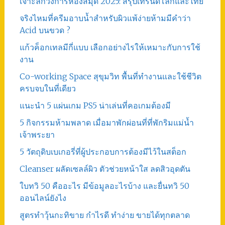
เจาะลึกวงการห้องสมุด 2025: สรุปเทรนด์โลกและไทย
จริงไหมที่ครีมอาบน้ำสำหรับผิวแพ้ง่ายห้ามมีคำว่า
Acid บนขวด ?
แก้วค็อกเทลมีกี่แบบ เลือกอย่างไรให้เหมาะกับการใช้
งาน
Co-working Space สุขุมวิท พื้นที่ทำงานและใช้ชีวิต
ครบจบในที่เดียว
แนะนำ 5 แผ่นเกม PS5 น่าเล่นที่คอเกมต้องมี
5 กิจกรรมห้ามพลาด เมื่อมาพักผ่อนที่ที่พักริมแม่น้ำ
เจ้าพระยา
5 วัตถุดิบเบเกอรี่ที่ผู้ประกอบการต้องมีไว้ในสต็อก
Cleanser ผลัดเซลล์ผิว ตัวช่วยหน้าใส ลดสิวอุดตัน
ใบทวิ 50 คืออะไร มีข้อมูลอะไรบ้าง และยื่นทวิ 50
ออนไลน์ยังไง
สูตรทําวุ้นกะทิขาย กำไรดี ทำง่าย ขายได้ทุกตลาด