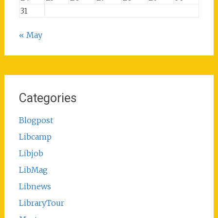
31
« May
Categories
Blogpost
Libcamp
Libjob
LibMag
Libnews
LibraryTour