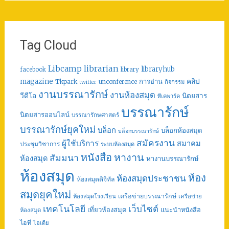
Tag Cloud
librarian
Libcamp
libraryhub
facebook
library
คลิป
magazine
การอ่าน
Tkpark
unconference
กิจกรรม
twitter
งานบรรณารักษ์
งานห้องสมุด
วีดีโอ
นิตยสาร
ทีเคพาร์ค
บรรณารักษ์
นิตยสารออนไลน์
บรรณารักษศาสตร์
บรรณารักษ์ยุคใหม่
บล็อก
บล็อกห้องสมุด
บล็อกบรรณารักษ์
สมัครงาน
ผู้ใช้บริการ
สมาคม
ประชุมวิชาการ
ระบบห้องสมุด
หนังสือ
หางาน
สัมมนา
ห้องสมุด
หางานบรรณารักษ์
ห้องสมุด
ห้อง
ห้องสมุดประชาชน
ห้องสมุดดิจิทัล
สมุดยุคใหม่
เครือข่ายบรรณารักษ์
ห้องสมุดโรงเรียน
เครือข่าย
เทคโนโลยี
เว็บไซต์
เที่ยวห้องสมุด
แนะนำหนังสือ
ห้องสมุด
ไอที
ไอเดีย