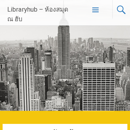
Skip
Libraryhub – ห้องสมุด
to
content
ณ ฮับ