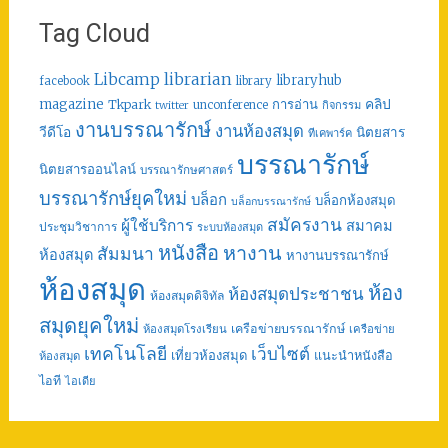
Tag Cloud
librarian
Libcamp
libraryhub
facebook
library
คลิป
magazine
การอ่าน
Tkpark
unconference
กิจกรรม
twitter
งานบรรณารักษ์
งานห้องสมุด
วีดีโอ
นิตยสาร
ทีเคพาร์ค
บรรณารักษ์
นิตยสารออนไลน์
บรรณารักษศาสตร์
บรรณารักษ์ยุคใหม่
บล็อก
บล็อกห้องสมุด
บล็อกบรรณารักษ์
สมัครงาน
ผู้ใช้บริการ
สมาคม
ประชุมวิชาการ
ระบบห้องสมุด
หนังสือ
หางาน
สัมมนา
ห้องสมุด
หางานบรรณารักษ์
ห้องสมุด
ห้อง
ห้องสมุดประชาชน
ห้องสมุดดิจิทัล
สมุดยุคใหม่
เครือข่ายบรรณารักษ์
ห้องสมุดโรงเรียน
เครือข่าย
เทคโนโลยี
เว็บไซต์
เที่ยวห้องสมุด
แนะนำหนังสือ
ห้องสมุด
ไอที
ไอเดีย