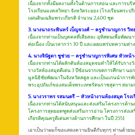
เนื่องจากทั้งมีผลงานทั้งในด้านการสอน และการบริ
โรงเรียนมงคลวิทยา จังหวัดระยอง (โรงเรียนพระปร
แผ่นดินเฉลิมพระเกียรติ จำนวน 2,400 ชุด
3. นางนาถระพินทร์ เบ็ญจวงศ์ – ครูชำนาญการ วิ
เนื่องจากท่านเป็นบุคคลที่เสียสละ อุทิศตนเพื่อพัฒ
ต่อเนื่อง เป็นเวลากว่า 30 ปี และเผยแพร่บทความต่าง
4. นางจินัฐดา ชูช่วย – ครูชำนาญการพิเศษ หัวหน้
เนื่องจากท่านได้ผลักดันห้องสมุดจนทำให้ได้รับรางว
รางวัลห้องสมุดดีเด่น 3 ปีซ้อนจากเขตการศึกษา นอ
มูลนิธิชัยพัฒนาในจังหวัดสตูล และเป็นแกนนำการพั
พระอุปถัมภ์ของสมเด็จพระเทพรัตนราชสุดาฯ สยาม
5. นางวราพร รสมนตรี – หัวหน้างานห้องสมุด โรงเ
เนื่องจากท่านได้สนับสนุนและส่งเสริมโครงการด้า
โครงการสุดยอดฑูตส่งเสริมการอ่าน โครงการส่งเส
เกียรติคุณครูดีเด่นทางด้านการศึกษา ในปี 2551
เอาเป็นว่าผมก็ขอแสดงความยินดีกับทุกๆ ท่านด้วยน