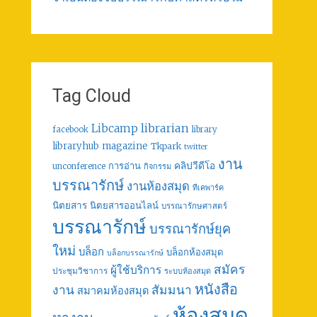
Tag Cloud
librarian
Libcamp
facebook
library
libraryhub
magazine
Tkpark
twitter
งาน
คลิปวีดีโอ
การอ่าน
unconference
กิจกรรม
บรรณารักษ์
งานห้องสมุด
ทีเคพาร์ค
นิตยสาร
นิตยสารออนไลน์
บรรณารักษศาสตร์
บรรณารักษ์
บรรณารักษ์ยุค
ใหม่
บล็อก
บล็อกห้องสมุด
บล็อกบรรณารักษ์
สมัคร
ผู้ใช้บริการ
ประชุมวิชาการ
ระบบห้องสมุด
หนังสือ
งาน
สัมมนา
สมาคมห้องสมุด
ห้องสมุด