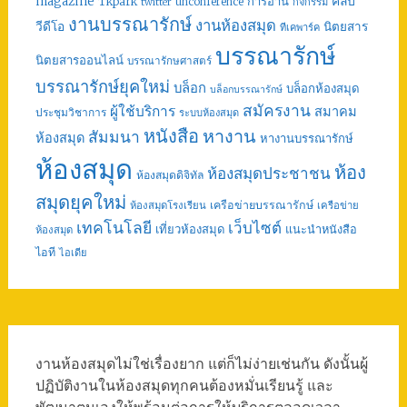
คลิป
magazine
การอ่าน
Tkpark
unconference
กิจกรรม
twitter
งานบรรณารักษ์
งานห้องสมุด
วีดีโอ
นิตยสาร
ทีเคพาร์ค
บรรณารักษ์
นิตยสารออนไลน์
บรรณารักษศาสตร์
บรรณารักษ์ยุคใหม่
บล็อก
บล็อกห้องสมุด
บล็อกบรรณารักษ์
สมัครงาน
ผู้ใช้บริการ
สมาคม
ประชุมวิชาการ
ระบบห้องสมุด
หนังสือ
หางาน
สัมมนา
ห้องสมุด
หางานบรรณารักษ์
ห้องสมุด
ห้อง
ห้องสมุดประชาชน
ห้องสมุดดิจิทัล
สมุดยุคใหม่
เครือข่ายบรรณารักษ์
ห้องสมุดโรงเรียน
เครือข่าย
เทคโนโลยี
เว็บไซต์
เที่ยวห้องสมุด
แนะนำหนังสือ
ห้องสมุด
ไอที
ไอเดีย
งานห้องสมุดไม่ใช่เรื่องยาก แต่ก็ไม่ง่ายเช่นกัน ดังนั้นผู้
ปฏิบัติงานในห้องสมุดทุกคนต้องหมั่นเรียนรู้ และ
พัฒนาตนเองให้พร้อมต่อการให้บริการตลอดเวลา