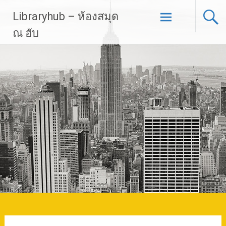
Skip
Libraryhub – ห้องสมุด
to
content
ณ ฮับ