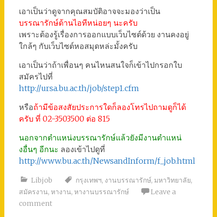
เอาเป็นว่าดูจากคุณสมบัติอาจจะมองว่าเป็น
บรรณารักษ์ด้านไอทีหน่อยๆ นะครับ
เพราะต้องรู้เรื่องการออกแบบเว็บไซต์ด้วย งานคงอยู่
ใกล้ๆ กับเว็บไซต์หอสมุดหล่ะมั้งครับ
เอาเป็นว่าถ้าเพื่อนๆ คนไหนสนใจก็เข้าไปกรอกใบ
สมัครไปที่
http://ursa.bu.ac.th/job/step1.cfm
หรือ
ถ้ามีข้อสงสัยประการใดก็ลองโทรไปถามดูก็ได้
ครับ ที่ 02-3503500 ต่อ 815
นอกจากตำแหน่งบรรณารักษ์แล้วยังมีงานตำแหน่
งอื่นๆ อีกนะ
ลองเข้าไปดูที่
http://www.bu.ac.th/NewsandInform/f_job.html
Libjob
กรุงเทพฯ
,
งานบรรณารักษ์
,
มหาวิทยาลัย
,
สมัครงาน
,
หางาน
,
หางานบรรณารักษ์
Leave a
comment