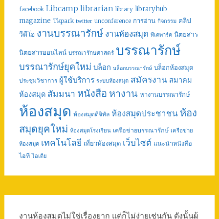
librarian
Libcamp
libraryhub
facebook
library
คลิป
magazine
การอ่าน
Tkpark
unconference
กิจกรรม
twitter
งานบรรณารักษ์
งานห้องสมุด
วีดีโอ
นิตยสาร
ทีเคพาร์ค
บรรณารักษ์
นิตยสารออนไลน์
บรรณารักษศาสตร์
บรรณารักษ์ยุคใหม่
บล็อก
บล็อกห้องสมุด
บล็อกบรรณารักษ์
สมัครงาน
ผู้ใช้บริการ
สมาคม
ประชุมวิชาการ
ระบบห้องสมุด
หนังสือ
หางาน
สัมมนา
ห้องสมุด
หางานบรรณารักษ์
ห้องสมุด
ห้อง
ห้องสมุดประชาชน
ห้องสมุดดิจิทัล
สมุดยุคใหม่
เครือข่ายบรรณารักษ์
ห้องสมุดโรงเรียน
เครือข่าย
เทคโนโลยี
เว็บไซต์
เที่ยวห้องสมุด
แนะนำหนังสือ
ห้องสมุด
ไอที
ไอเดีย
งานห้องสมุดไม่ใช่เรื่องยาก แต่ก็ไม่ง่ายเช่นกัน ดังนั้นผู้