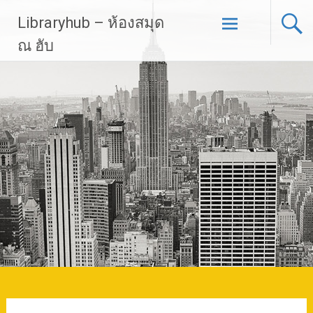
Skip
Libraryhub – ห้องสมุด
to
content
ณ ฮับ