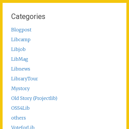
Categories
Blogpost
Libcamp
Libjob
LibMag
Libnews
LibraryTour
Mystory
Old Story (Projectlib)
OSS4Lib
others
VoteforLib