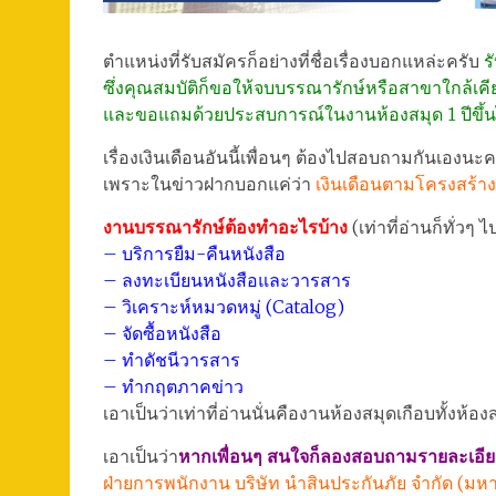
ตำแหน่งที่รับสมัครก็อย่างที่ชื่อเรื่องบอกแหล่ะครับ
ร
ซึ่งคุณสมบัติก็ขอให้จบบรรณารักษ์หรือสาขาใกล้เคี
และขอแถมด้วยประสบการณ์ในงานห้องสมุด 1 ปีขึ้
เรื่องเงินเดือนอันนี้เพื่อนๆ ต้องไปสอบถามกันเองนะค
เพราะในข่าวฝากบอกแค่ว่า
เงินเดือนตามโครงสร้าง
งานบรรณารักษ์ต้องทำอะไรบ้าง
(เท่าที่อ่านก็ทั่วๆ 
– บริการยืม-คืนหนังสือ
– ลงทะเบียนหนังสือและวารสาร
– วิเคราะห์หมวดหมู่ (Catalog)
– จัดซื้อหนังสือ
– ทำดัชนีวารสาร
– ทำกฤตภาคข่าว
เอาเป็นว่าเท่าที่อ่านนั่นคืองานห้องสมุดเกือบทั้งห้
เอาเป็นว่า
หากเพื่อนๆ สนใจก็ลองสอบถามรายละเอียดไ
ฝ่ายการพนักงาน บริษัท นำสินประกันภัย จำกัด (ม