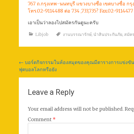
767 ถ.กรุงเทพ-นนทบุรี แขวงบางซื่อ เขตบางซื่อ กร
โทร.02-9114488 ต่อ 734 ,733,735? Fax.02-91144
เอาเป็นว่าลองไปสมัครกันดูนะครับ
Libjob
งานบรรณารักษ์
,
นำสินประกันภัย
,
สมัค
Post
←
บอร์ดกิจกรรมในห้องสมุดของคุณมีตารางการแข่งขั
ฟุตบอลโลกหรือยัง
navigation
Leave a Reply
Your email address will not be published.
Req
Comment
*