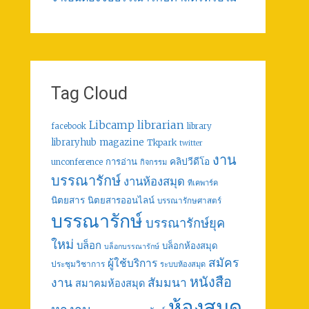
Tag Cloud
librarian
Libcamp
facebook
library
libraryhub
magazine
Tkpark
twitter
งาน
คลิปวีดีโอ
การอ่าน
unconference
กิจกรรม
บรรณารักษ์
งานห้องสมุด
ทีเคพาร์ค
นิตยสาร
นิตยสารออนไลน์
บรรณารักษศาสตร์
บรรณารักษ์
บรรณารักษ์ยุค
ใหม่
บล็อก
บล็อกห้องสมุด
บล็อกบรรณารักษ์
สมัคร
ผู้ใช้บริการ
ประชุมวิชาการ
ระบบห้องสมุด
หนังสือ
งาน
สัมมนา
สมาคมห้องสมุด
ห้องสมุด