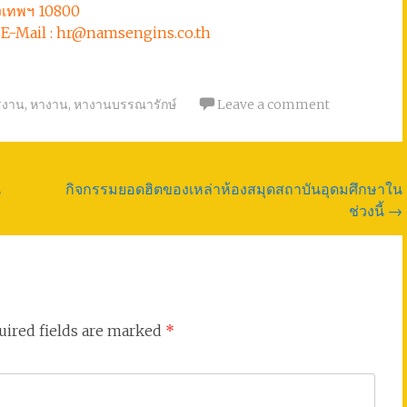
ุงเทพฯ 10800
77 E-Mail : hr@namsengins.co.th
รงาน
,
หางาน
,
หางานบรรณารักษ์
Leave a comment
น
กิจกรรมยอดฮิตของเหล่าห้องสมุดสถาบันอุดมศึกษาใน
ช่วงนี้
→
uired fields are marked
*