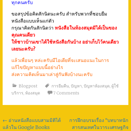
ทุกคนครับ
ขอสรุปข้อคิดสักนิดนะครับ สำหรับพวกที่ชอบยืม
หนังสือแบบเห็นแก่ตัว
กรุณาคิดกันสักนิดว่า
หนังสือในห้องสมุดมิได้เป็นของ
คุณคนเดียว
ให้ชาวบ้านเขาได้ใช้หนังสือกันบ้าง อย่าเก็บไว้คนเดียว
เลยนะครับ?
แล้วเพื่อนๆ หล่ะครับมีไอเดียที่จะเสนอแนะในการ
แก้ไขปัญหาแบบนี้อย่างไร
ส่งความคิดเห็นมาเล่าสู่กันฟังบ้างนะครับ
Blogpost
การยืมคืน
,
ปัญหา
,
ปัญหาห้องสมุด
,
ผู้ใช้
บริการ
,
ห้องสมุด
7 Comments
Post
←
อ่านหนังสือแบบสามมิติได้
การฝึกอบรมเรื่อง “บทบาทนัก
แล้วใน Google Books
สารสนเทศในวาระเศรษฐกิจ
navigation