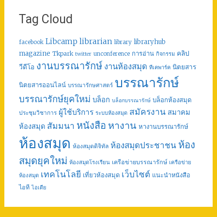
Tag Cloud
librarian
Libcamp
libraryhub
facebook
library
คลิป
magazine
การอ่าน
Tkpark
unconference
กิจกรรม
twitter
งานบรรณารักษ์
งานห้องสมุด
วีดีโอ
นิตยสาร
ทีเคพาร์ค
บรรณารักษ์
นิตยสารออนไลน์
บรรณารักษศาสตร์
บรรณารักษ์ยุคใหม่
บล็อก
บล็อกห้องสมุด
บล็อกบรรณารักษ์
สมัครงาน
ผู้ใช้บริการ
สมาคม
ประชุมวิชาการ
ระบบห้องสมุด
หนังสือ
หางาน
สัมมนา
ห้องสมุด
หางานบรรณารักษ์
ห้องสมุด
ห้อง
ห้องสมุดประชาชน
ห้องสมุดดิจิทัล
สมุดยุคใหม่
เครือข่ายบรรณารักษ์
ห้องสมุดโรงเรียน
เครือข่าย
เทคโนโลยี
เว็บไซต์
เที่ยวห้องสมุด
แนะนำหนังสือ
ห้องสมุด
ไอที
ไอเดีย