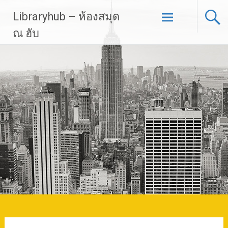
Skip
Libraryhub – ห้องสมุด
to
content
ณ ฮับ