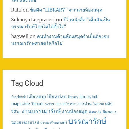
Ratti
on
ข้อคิด “LIBRARY” จากนายห้องสมุด
Sukanya Leeprasert
on
รีวิวหนังสือ “เมื่อฉันเป็น
บรรณารักษ์โดยไม่ได้ตั้งใจ”
bagwell
on
คนทำงานด้านห้องสมุดจำเป็นต้องจบ
บรรณารักษศาสตร์หรือไม่
Tag Cloud
librarian
Libcamp
libraryhub
facebook
library
คลิป
magazine
การอ่าน
Tkpark
unconference
กิจกรรม
twitter
งานบรรณารักษ์
งานห้องสมุด
วีดีโอ
นิตยสาร
ทีเคพาร์ค
บรรณารักษ์
นิตยสารออนไลน์
บรรณารักษศาสตร์