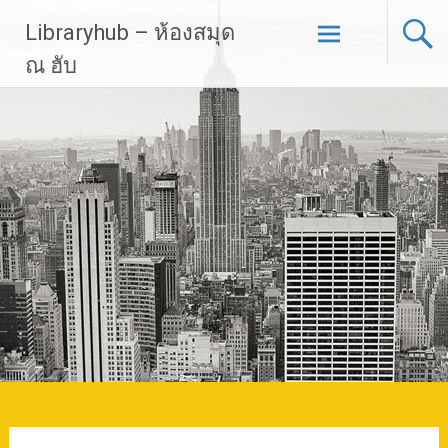
Skip
Libraryhub – ห้องสมุด
to
content
ณ ฮับ