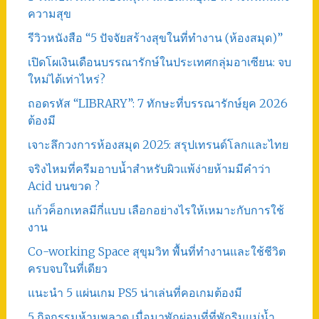
ความสุข
รีวิวหนังสือ “5 ปัจจัยสร้างสุขในที่ทำงาน (ห้องสมุด)”
เปิดโผเงินเดือนบรรณารักษ์ในประเทศกลุ่มอาเซียน: จบ
ใหม่ได้เท่าไหร่?
ถอดรหัส “LIBRARY”: 7 ทักษะที่บรรณารักษ์ยุค 2026
ต้องมี
เจาะลึกวงการห้องสมุด 2025: สรุปเทรนด์โลกและไทย
จริงไหมที่ครีมอาบน้ำสำหรับผิวแพ้ง่ายห้ามมีคำว่า
Acid บนขวด ?
แก้วค็อกเทลมีกี่แบบ เลือกอย่างไรให้เหมาะกับการใช้
งาน
Co-working Space สุขุมวิท พื้นที่ทำงานและใช้ชีวิต
ครบจบในที่เดียว
แนะนำ 5 แผ่นเกม PS5 น่าเล่นที่คอเกมต้องมี
5 กิจกรรมห้ามพลาด เมื่อมาพักผ่อนที่ที่พักริมแม่น้ำ