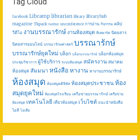
Tag Cloud
librarian
Libcamp
libraryhub
facebook
library
คลิป
magazine
การอ่าน
Tkpark
unconference
กิจกรรม
twitter
งานบรรณารักษ์
งานห้องสมุด
วีดีโอ
นิตยสาร
ทีเคพาร์ค
บรรณารักษ์
นิตยสารออนไลน์
บรรณารักษศาสตร์
บรรณารักษ์ยุคใหม่
บล็อก
บล็อกห้องสมุด
บล็อกบรรณารักษ์
สมัครงาน
ผู้ใช้บริการ
สมาคม
ประชุมวิชาการ
ระบบห้องสมุด
หนังสือ
หางาน
สัมมนา
ห้องสมุด
หางานบรรณารักษ์
ห้องสมุด
ห้อง
ห้องสมุดประชาชน
ห้องสมุดดิจิทัล
สมุดยุคใหม่
เครือข่ายบรรณารักษ์
ห้องสมุดโรงเรียน
เครือข่าย
เทคโนโลยี
เว็บไซต์
เที่ยวห้องสมุด
แนะนำหนังสือ
ห้องสมุด
ไอที
ไอเดีย