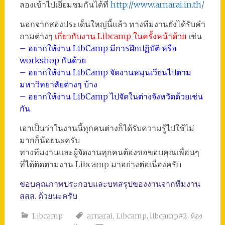
ลองเข้าไปเยี่ยมชมกันได้ที่
http://www.arnarai.in.th/
นอกจากสองประเด็นใหญ่นี้แล้ว ทางทีมงานยังได้รับคำ
ถามต่างๆ
เกี่ยวกับงาน Libcamp ในครั้งหน้าด้วย
เช่น
– อยากให้งาน LibCamp มีการฝึกปฏิบัติ หรือ
workshop กันด้วย
– อยากให้งาน LibCamp จัดงานหมุนเวียนไปตาม
มหาวิทยาลัยต่างๆ บ้าง
– อยากให้งาน LibCamp ไปจัดในต่างจังหวัดด้วยเช่น
กัน
เอาเป็นว่าในงานนี้ทุกคนต่างก็ได้รับความรู้ไปใช้ไม่
มากก็น้อยนะครับ
ทางทีมงานและผู้จัดงานทุกคนต้องขอขอบคุณเพื่อนๆ
ที่ได้ติดตามงาน Libcamp มาอย่างต่อเนื่องครับ
ขอบคุณภาพประกอบและบทสรุปของงานจากทีมงาน
สสส. ด้วยนะครับ
Libcamp
arnarai
,
Libcamp
,
libcamp#2
,
ห้อง