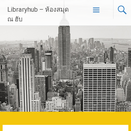
Skip
Libraryhub – ห้องสมุด
to
content
ณ ฮับ