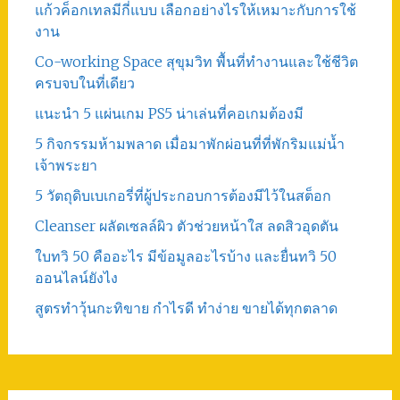
แก้วค็อกเทลมีกี่แบบ เลือกอย่างไรให้เหมาะกับการใช้
งาน
Co-working Space สุขุมวิท พื้นที่ทำงานและใช้ชีวิต
ครบจบในที่เดียว
แนะนำ 5 แผ่นเกม PS5 น่าเล่นที่คอเกมต้องมี
5 กิจกรรมห้ามพลาด เมื่อมาพักผ่อนที่ที่พักริมแม่น้ำ
เจ้าพระยา
5 วัตถุดิบเบเกอรี่ที่ผู้ประกอบการต้องมีไว้ในสต็อก
Cleanser ผลัดเซลล์ผิว ตัวช่วยหน้าใส ลดสิวอุดตัน
ใบทวิ 50 คืออะไร มีข้อมูลอะไรบ้าง และยื่นทวิ 50
ออนไลน์ยังไง
สูตรทําวุ้นกะทิขาย กำไรดี ทำง่าย ขายได้ทุกตลาด