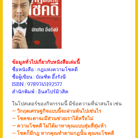
ข้อมูลทั่วไปเกี่ยวกับหนังสือเล่มนี้
ชื่อหนังสือ : กฎแห่งความโชคดี
ชื่อผู้เขียน : บัณฑิต อึ้งรังษี
ISBN : 9789745192577
สำนักพิมพ์ : อินสไปร์มิวสิค
ในโปสเตอร์ของกิจกรรมนี้ มีข้อความที่น่าสนใจ เช่น
– วิกฤตเศรษฐกิจแบบนี้จะผ่านพ้นไปเช่นไร
– โชคชะตาจะมีส่วนช่วยเราได้หรือไม่
– ความโชคดี ไม่ได้มาหาคุณแบบสุ่มสี่สุ่มห้า
– โชคก็มีกฎ หากคุณทำตามกฎนั้น คุณจะโชคดี