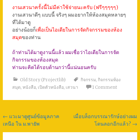
งานเสวนาครั้งนี้ไม่มีค่าใช้จ่ายนะครับ (ฟรีๆๆๆๆๆ)
งานเสวนาดีๆ แบบนี้ จริงๆ ผมอยากให้ห้องสมุดหลายๆ
ที่ได้มาดู
อย่างน้อยก็
เพื่อเป็นไอเดียในการจัดกิจกรรมของห้อง
สมุด
ของท่าน
ถ้าท่านได้มาดูงานนี้แล้ว ผมเชื่อว่าไอเดียในการจัด
กิจกรรมของห้องสมุด
ท่านจะคิดได้รอบด้านกว่านี้แน่นอนครับ
Old Story (Projectlib)
กิจกรรม
,
กิจกรรมห้อง
สมุด
,
หนังสือ
,
เปิดตัวหนังสือ
,
เสวนา
1 Comment
Post
←
แวะมาดูศูนย์ข้อมูลภาค
เมื่อบล็อกบรรณารักษ์อย่างผม
เหนือ ใน ม.พายัพ
โดนลอกอีกแล้ว?
→
navigation