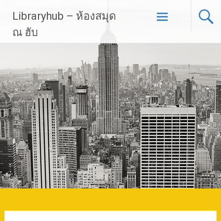
Skip
Libraryhub – ห้องสมุด
to
content
ณ ฮับ