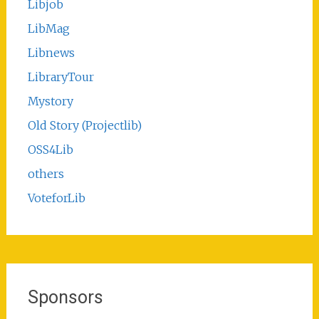
Libjob
LibMag
Libnews
LibraryTour
Mystory
Old Story (Projectlib)
OSS4Lib
others
VoteforLib
Sponsors