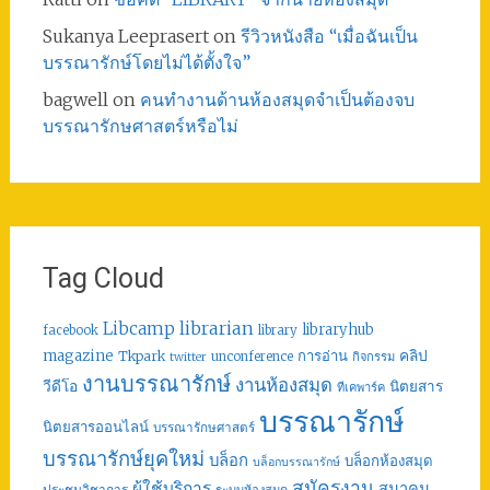
Sukanya Leeprasert
on
รีวิวหนังสือ “เมื่อฉันเป็น
บรรณารักษ์โดยไม่ได้ตั้งใจ”
bagwell
on
คนทำงานด้านห้องสมุดจำเป็นต้องจบ
บรรณารักษศาสตร์หรือไม่
Tag Cloud
librarian
Libcamp
libraryhub
facebook
library
คลิป
magazine
การอ่าน
Tkpark
unconference
กิจกรรม
twitter
งานบรรณารักษ์
งานห้องสมุด
วีดีโอ
นิตยสาร
ทีเคพาร์ค
บรรณารักษ์
นิตยสารออนไลน์
บรรณารักษศาสตร์
บรรณารักษ์ยุคใหม่
บล็อก
บล็อกห้องสมุด
บล็อกบรรณารักษ์
สมัครงาน
ผู้ใช้บริการ
สมาคม
ประชุมวิชาการ