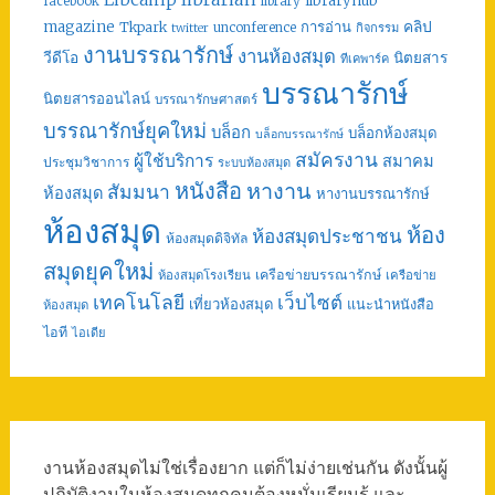
libraryhub
facebook
library
คลิป
magazine
การอ่าน
Tkpark
unconference
กิจกรรม
twitter
งานบรรณารักษ์
งานห้องสมุด
วีดีโอ
นิตยสาร
ทีเคพาร์ค
บรรณารักษ์
นิตยสารออนไลน์
บรรณารักษศาสตร์
บรรณารักษ์ยุคใหม่
บล็อก
บล็อกห้องสมุด
บล็อกบรรณารักษ์
สมัครงาน
ผู้ใช้บริการ
สมาคม
ประชุมวิชาการ
ระบบห้องสมุด
หนังสือ
หางาน
สัมมนา
ห้องสมุด
หางานบรรณารักษ์
ห้องสมุด
ห้อง
ห้องสมุดประชาชน
ห้องสมุดดิจิทัล
สมุดยุคใหม่
เครือข่ายบรรณารักษ์
ห้องสมุดโรงเรียน
เครือข่าย
เทคโนโลยี
เว็บไซต์
เที่ยวห้องสมุด
แนะนำหนังสือ
ห้องสมุด
ไอที
ไอเดีย
งานห้องสมุดไม่ใช่เรื่องยาก แต่ก็ไม่ง่ายเช่นกัน ดังนั้นผู้
ปฏิบัติงานในห้องสมุดทุกคนต้องหมั่นเรียนรู้ และ