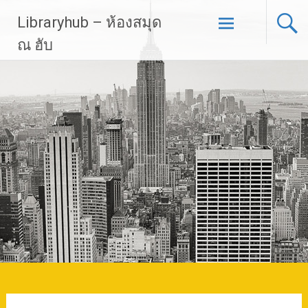
Skip
Libraryhub – ห้องสมุด
to
content
ณ ฮับ