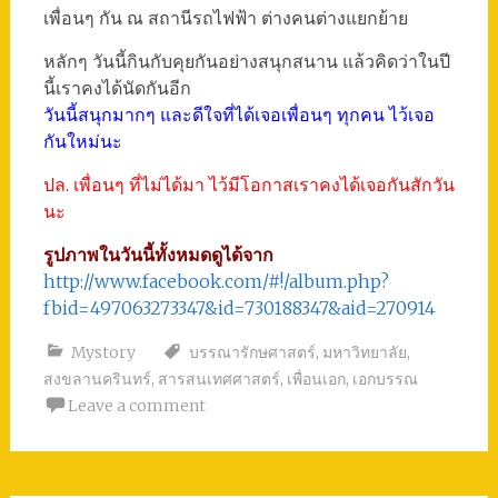
เพื่อนๆ กัน ณ สถานีรถไฟฟ้า ต่างคนต่างแยกย้าย
หลักๆ วันนี้กินกับคุยกันอย่างสนุกสนาน แล้วคิดว่าในปี
นี้เราคงได้นัดกันอีก
วันนี้สนุกมากๆ และดีใจที่ได้เจอเพื่อนๆ ทุกคน ไว้เจอ
กันใหม่นะ
ปล. เพื่อนๆ ที่ไม่ได้มา ไว้มีโอกาสเราคงได้เจอกันสักวัน
นะ
รูปภาพในวันนี้ทั้งหมดดูได้จาก
http://www.facebook.com/#!/album.php?
fbid=497063273347&id=730188347&aid=270914
Mystory
บรรณารักษศาสตร์
,
มหาวิทยาลัย
,
สงขลานครินทร์
,
สารสนเทศศาสตร์
,
เพื่อนเอก
,
เอกบรรณ
Leave a comment