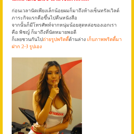
ก่อนเวลานัดเพียงเล็กน้อยผมก็มาถึงห้างเซ็นทรัลเวิลด์
ภาระกิจแรกคือขึ้นไปคืนหนังสือ
จากนั้นก็มีโทรศัพท์จากหนุ่มน้อยสุดหล่อของเอกเรา
คือ พิชญ์ ก็มาถึงที่นัดหมายพอดี
ก็เลยชวนกันไป
ถ่ายรูปพริตตี้
ด้านล่าง
เก็บภาพพริตตี้มา
ฝาก 2-3 รูปเอง