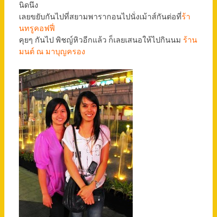
นิดนึง
เลยขยับกันไปที่สยามพารากอนไปนั่งเม้าส์กันต่อที่
ร้า
นทรูคอฟฟี่
คุยๆ กันไป พิชญ์หิวอีกแล้ว ก็เลยเสนอให้ไปกินนม
ร้าน
มนต์ ณ มาบุญครอง