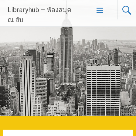
Skip
Libraryhub – ห้องสมุด
to
content
ณ ฮับ