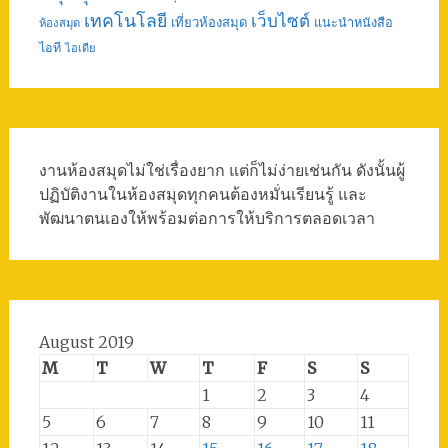
เทคโนโลยี
เว็บไซต์
เที่ยวห้องสมุด
แนะนำหนังสือ
ห้องสมุด
ไอที
ไอเดีย
งานห้องสมุดไม่ใช่เรื่องยาก แต่ก็ไม่ง่ายเช่นกัน ดังนั้นผู้
ปฏิบัติงานในห้องสมุดทุกคนต้องหมั่นเรียนรู้ และ
พัฒนาตนเองให้พร้อมต่อการให้บริการตลอดเวลา
August 2019
M
T
W
T
F
S
S
1
2
3
4
5
6
7
8
9
10
11