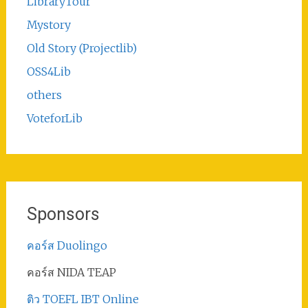
LibraryTour
Mystory
Old Story (Projectlib)
OSS4Lib
others
VoteforLib
Sponsors
คอร์ส Duolingo
คอร์ส NIDA TEAP
ติว TOEFL IBT Online