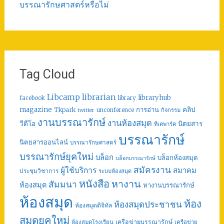
บรรณารักษศาสตร์หรือไม่
Tag Cloud
librarian
Libcamp
libraryhub
facebook
library
คลิป
magazine
การอ่าน
Tkpark
unconference
กิจกรรม
twitter
งานบรรณารักษ์
งานห้องสมุด
วีดีโอ
นิตยสาร
ทีเคพาร์ค
บรรณารักษ์
นิตยสารออนไลน์
บรรณารักษศาสตร์
บรรณารักษ์ยุคใหม่
บล็อก
บล็อกห้องสมุด
บล็อกบรรณารักษ์
สมัครงาน
ผู้ใช้บริการ
สมาคม
ประชุมวิชาการ
ระบบห้องสมุด
หนังสือ
หางาน
สัมมนา
ห้องสมุด
หางานบรรณารักษ์
ห้องสมุด
ห้อง
ห้องสมุดประชาชน
ห้องสมุดดิจิทัล
สมุดยุคใหม่
เครือข่ายบรรณารักษ์
ห้องสมุดโรงเรียน
เครือข่าย