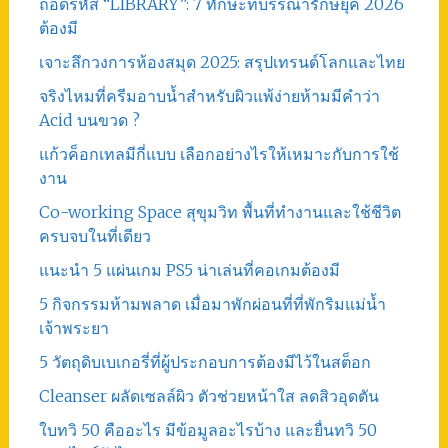
ถอดรหัส “LIBRARY”: 7 ทักษะที่บรรณารักษ์ยุค 2026
ต้องมี
เจาะลึกวงการห้องสมุด 2025: สรุปเทรนด์โลกและไทย
จริงไหมที่ครีมอาบน้ำสำหรับผิวแพ้ง่ายห้ามมีคำว่า
Acid บนขวด ?
แก้วค็อกเทลมีกี่แบบ เลือกอย่างไรให้เหมาะกับการใช้
งาน
Co-working Space สุขุมวิท พื้นที่ทำงานและใช้ชีวิต
ครบจบในที่เดียว
แนะนำ 5 แผ่นเกม PS5 น่าเล่นที่คอเกมต้องมี
5 กิจกรรมห้ามพลาด เมื่อมาพักผ่อนที่ที่พักริมแม่น้ำ
เจ้าพระยา
5 วัตถุดิบเบเกอรี่ที่ผู้ประกอบการต้องมีไว้ในสต็อก
Cleanser ผลัดเซลล์ผิว ตัวช่วยหน้าใส ลดสิวอุดตัน
ใบทวิ 50 คืออะไร มีข้อมูลอะไรบ้าง และยื่นทวิ 50