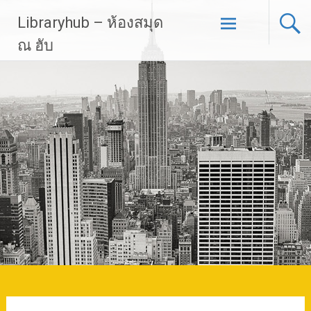
Skip
Libraryhub – ห้องสมุด
to
content
ณ ฮับ