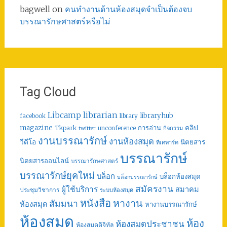
bagwell
on
คนทำงานด้านห้องสมุดจำเป็นต้องจบ
บรรณารักษศาสตร์หรือไม่
Tag Cloud
librarian
Libcamp
libraryhub
facebook
library
คลิป
magazine
การอ่าน
Tkpark
unconference
กิจกรรม
twitter
งานบรรณารักษ์
งานห้องสมุด
วีดีโอ
นิตยสาร
ทีเคพาร์ค
บรรณารักษ์
นิตยสารออนไลน์
บรรณารักษศาสตร์
บรรณารักษ์ยุคใหม่
บล็อก
บล็อกห้องสมุด
บล็อกบรรณารักษ์
สมัครงาน
ผู้ใช้บริการ
สมาคม
ประชุมวิชาการ
ระบบห้องสมุด
หนังสือ
หางาน
สัมมนา
ห้องสมุด
หางานบรรณารักษ์
ห้องสมุด
ห้อง
ห้องสมุดประชาชน
ห้องสมุดดิจิทัล