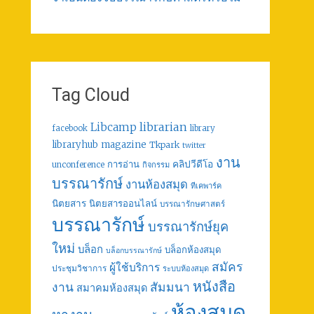
Tag Cloud
librarian
Libcamp
facebook
library
libraryhub
magazine
Tkpark
twitter
งาน
คลิปวีดีโอ
การอ่าน
unconference
กิจกรรม
บรรณารักษ์
งานห้องสมุด
ทีเคพาร์ค
นิตยสาร
นิตยสารออนไลน์
บรรณารักษศาสตร์
บรรณารักษ์
บรรณารักษ์ยุค
ใหม่
บล็อก
บล็อกห้องสมุด
บล็อกบรรณารักษ์
สมัคร
ผู้ใช้บริการ
ประชุมวิชาการ
ระบบห้องสมุด
หนังสือ
งาน
สัมมนา
สมาคมห้องสมุด
ห้องสมุด