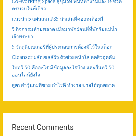
Co-working Space สุขุมวิท พื้นที่ทำงานและใช้ชีวิต
ครบจบในที่เดียว
แนะนำ 5 แผ่นเกม PS5 น่าเล่นที่คอเกมต้องมี
5 กิจกรรมห้ามพลาด เมื่อมาพักผ่อนที่ที่พักริมแม่น้ำ
เจ้าพระยา
5 วัตถุดิบเบเกอรี่ที่ผู้ประกอบการต้องมีไว้ในสต็อก
Cleanser ผลัดเซลล์ผิว ตัวช่วยหน้าใส ลดสิวอุดตัน
ใบทวิ 50 คืออะไร มีข้อมูลอะไรบ้าง และยื่นทวิ 50
ออนไลน์ยังไง
สูตรทําวุ้นกะทิขาย กำไรดี ทำง่าย ขายได้ทุกตลาด
Recent Comments