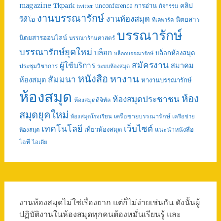
คลิป
magazine
การอ่าน
Tkpark
unconference
กิจกรรม
twitter
งานบรรณารักษ์
งานห้องสมุด
วีดีโอ
นิตยสาร
ทีเคพาร์ค
บรรณารักษ์
นิตยสารออนไลน์
บรรณารักษศาสตร์
บรรณารักษ์ยุคใหม่
บล็อก
บล็อกห้องสมุด
บล็อกบรรณารักษ์
สมัครงาน
ผู้ใช้บริการ
สมาคม
ประชุมวิชาการ
ระบบห้องสมุด
หนังสือ
หางาน
สัมมนา
ห้องสมุด
หางานบรรณารักษ์
ห้องสมุด
ห้อง
ห้องสมุดประชาชน
ห้องสมุดดิจิทัล
สมุดยุคใหม่
เครือข่ายบรรณารักษ์
ห้องสมุดโรงเรียน
เครือข่าย
เทคโนโลยี
เว็บไซต์
เที่ยวห้องสมุด
แนะนำหนังสือ
ห้องสมุด
ไอที
ไอเดีย
งานห้องสมุดไม่ใช่เรื่องยาก แต่ก็ไม่ง่ายเช่นกัน ดังนั้นผู้
ปฏิบัติงานในห้องสมุดทุกคนต้องหมั่นเรียนรู้ และ