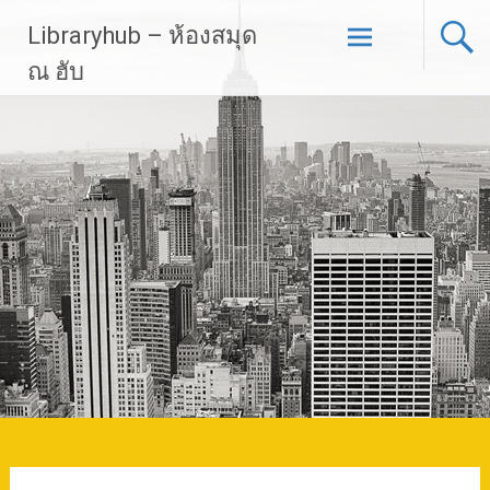
Skip
Libraryhub – ห้องสมุด
to
content
ณ ฮับ