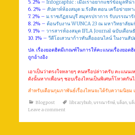
5. 2% –
Infographic : เมื่อเราอยากแชร์ข้อมูลที่น่
6. 2% –
สัปดาห์ห้องสมุด ม.รังสิต ตอน เครือข่ายทา
7. 2% –
ม.ราชภัฏธนบุรี สมุทรปราการ รับบรรณารั
8. 2% –
ต้อนรับงาน WUNCA 23 ณ มหาวิทยาลัยม
9. 1% –
วารสารห้องสมุด IFLA Journal ฉบับเดือน
10. 1% –
วีดีโอเสวนาก้าวทันสื่อออนไลน์ ในงานสัปด
ปล. เรื่องยอดฮิตมีเกณฑ์ในการให้คะแนนเรื่องยอดฮ
ถูกอ้างอิง
เอาเป็นว่าตรงใจหลายๆ คนหรือปล่าวครับ คะแนนเหล่
ดังนั้นหากเพื่อนๆ ชอบเรื่องไหนเป็นพิเศษก็โหวตกั
สำหรับเดือนกุมภาพันธ์เรื่องไหนจะได้รับความนิยม เ
Blogpost
libraryhub
,
บรรณารักษ์
,
บล็อก
,
บล็
Leave a comment