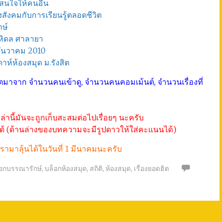
าสนใจให้คนอื่น
งสังคมกับการเรียนรู้ตลอดชีวิต
กษ์
หิดล ศาลายา
ธันวาคม 2010
าห์ห้องสมุด ม.รังสิต
ิตมาจาก จำนวนคนเข้าดู, จำนวนคนคอมเม้นต์, จำนวนเรื่องที่
านี้มันจะถูกเก็บสะสมต่อไปเรื่อยๆ นะครับ
นได้ (ด้านล่างของบทความจะมีรูปดาวให้ใส่คะแนนได้)
รามาลุ้นได้ในวันที่ 1 มีนาคมนะครับ
อกบรรณารักษ์
,
บล็อกห้องสมุด
,
สถิติ
,
ห้องสมุด
,
เรื่องยอดฮิต