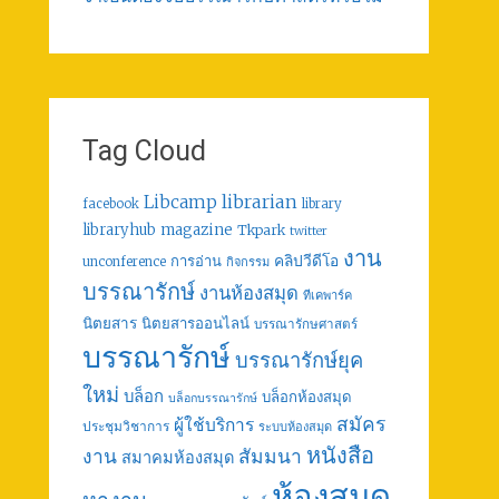
Tag Cloud
librarian
Libcamp
facebook
library
libraryhub
magazine
Tkpark
twitter
งาน
คลิปวีดีโอ
การอ่าน
unconference
กิจกรรม
บรรณารักษ์
งานห้องสมุด
ทีเคพาร์ค
นิตยสาร
นิตยสารออนไลน์
บรรณารักษศาสตร์
บรรณารักษ์
บรรณารักษ์ยุค
ใหม่
บล็อก
บล็อกห้องสมุด
บล็อกบรรณารักษ์
สมัคร
ผู้ใช้บริการ
ประชุมวิชาการ
ระบบห้องสมุด
หนังสือ
งาน
สัมมนา
สมาคมห้องสมุด
ห้องสมุด