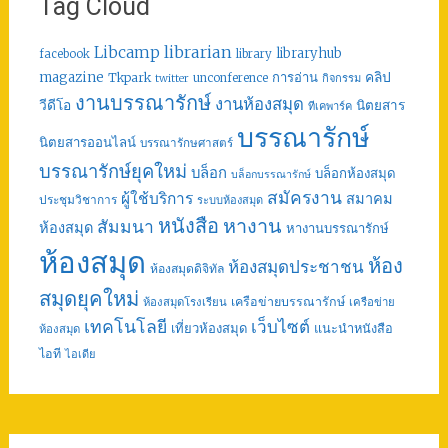
Tag Cloud
librarian
Libcamp
libraryhub
facebook
library
คลิป
magazine
การอ่าน
Tkpark
unconference
กิจกรรม
twitter
งานบรรณารักษ์
งานห้องสมุด
วีดีโอ
นิตยสาร
ทีเคพาร์ค
บรรณารักษ์
นิตยสารออนไลน์
บรรณารักษศาสตร์
บรรณารักษ์ยุคใหม่
บล็อก
บล็อกห้องสมุด
บล็อกบรรณารักษ์
สมัครงาน
ผู้ใช้บริการ
สมาคม
ประชุมวิชาการ
ระบบห้องสมุด
หนังสือ
หางาน
สัมมนา
ห้องสมุด
หางานบรรณารักษ์
ห้องสมุด
ห้อง
ห้องสมุดประชาชน
ห้องสมุดดิจิทัล
สมุดยุคใหม่
เครือข่ายบรรณารักษ์
ห้องสมุดโรงเรียน
เครือข่าย
เทคโนโลยี
เว็บไซต์
เที่ยวห้องสมุด
แนะนำหนังสือ
ห้องสมุด
ไอที
ไอเดีย