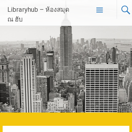
Skip
Libraryhub – ห้องสมุด
to
content
ณ ฮับ