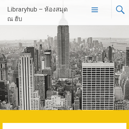
Skip
Libraryhub – ห้องสมุด
to
content
ณ ฮับ