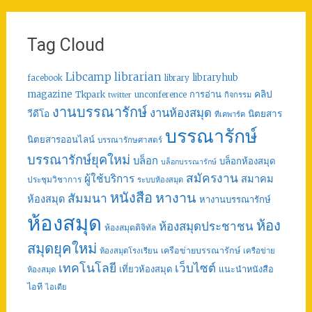
Tag Cloud
librarian
Libcamp
libraryhub
facebook
library
คลิป
magazine
การอ่าน
Tkpark
unconference
กิจกรรม
twitter
งานบรรณารักษ์
งานห้องสมุด
วีดีโอ
นิตยสาร
ทีเคพาร์ค
บรรณารักษ์
นิตยสารออนไลน์
บรรณารักษศาสตร์
บรรณารักษ์ยุคใหม่
บล็อก
บล็อกห้องสมุด
บล็อกบรรณารักษ์
สมัครงาน
ผู้ใช้บริการ
สมาคม
ประชุมวิชาการ
ระบบห้องสมุด
หนังสือ
หางาน
สัมมนา
ห้องสมุด
หางานบรรณารักษ์
ห้องสมุด
ห้อง
ห้องสมุดประชาชน
ห้องสมุดดิจิทัล
สมุดยุคใหม่
เครือข่ายบรรณารักษ์
ห้องสมุดโรงเรียน
เครือข่าย
เทคโนโลยี
เว็บไซต์
เที่ยวห้องสมุด
แนะนำหนังสือ
ห้องสมุด
ไอที
ไอเดีย