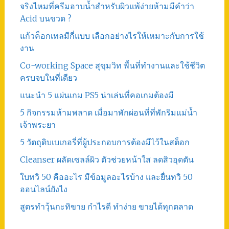
จริงไหมที่ครีมอาบน้ำสำหรับผิวแพ้ง่ายห้ามมีคำว่า
Acid บนขวด ?
แก้วค็อกเทลมีกี่แบบ เลือกอย่างไรให้เหมาะกับการใช้
งาน
Co-working Space สุขุมวิท พื้นที่ทำงานและใช้ชีวิต
ครบจบในที่เดียว
แนะนำ 5 แผ่นเกม PS5 น่าเล่นที่คอเกมต้องมี
5 กิจกรรมห้ามพลาด เมื่อมาพักผ่อนที่ที่พักริมแม่น้ำ
เจ้าพระยา
5 วัตถุดิบเบเกอรี่ที่ผู้ประกอบการต้องมีไว้ในสต็อก
Cleanser ผลัดเซลล์ผิว ตัวช่วยหน้าใส ลดสิวอุดตัน
ใบทวิ 50 คืออะไร มีข้อมูลอะไรบ้าง และยื่นทวิ 50
ออนไลน์ยังไง
สูตรทําวุ้นกะทิขาย กำไรดี ทำง่าย ขายได้ทุกตลาด