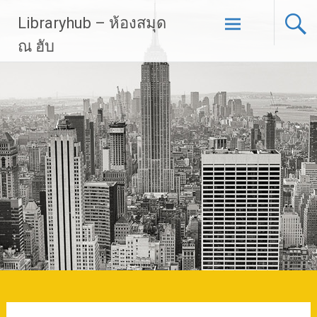
Skip
Libraryhub – ห้องสมุด
to
content
ณ ฮับ