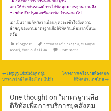
ในเรื่องของการกำหนดมาตรฐาน
และให้ช่วยกันรณงค์การใช้ข้อมูลมาตรฐาน รวมถึง
ช่วยกันปรับปรุงและพัฒนาข้อกำหนดต่อไป
เอาเป็นว่าผมก็หวังว่าเพื่อนๆ คงจะเข้าใจถึงความ
สำคัญของงานมาตรฐานสื่อดิจิทัลกันเพิ่มมากขึ้นนะ
ครับ
Blogpost
ธรรมศาสตร์
,
มาตรฐาน
,
สังคมฐาน
ความรู้
,
สัมมนา
,
สื่อดิจิทัล
1 Comment
Post
←
Happy Birthday กลุ่ม
โครงการเครือข่ายห้องสมุด
บรรณารักษ์ในเมืองไทย (hi5)
ดิจิทัลประเทศไทย
→
navigation
One thought on “
มาตรฐานสื่อ
ดิจิทัลเพื่อการบริการยุคสังคม