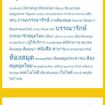
librarian
Libcamp
libraryhub
facebook
library
คลิป
magazine
การอ่าน
Tkpark
unconference
กิจกรรม
twitter
งานบรรณารักษ์
งานห้องสมุด
วีดีโอ
นิตยสาร
ทีเคพาร์ค
บรรณารักษ์
นิตยสารออนไลน์
บรรณารักษศาสตร์
บรรณารักษ์ยุคใหม่
บล็อก
บล็อกห้องสมุด
บล็อกบรรณารักษ์
สมัครงาน
ผู้ใช้บริการ
สมาคม
ประชุมวิชาการ
ระบบห้องสมุด
หนังสือ
หางาน
สัมมนา
ห้องสมุด
หางานบรรณารักษ์
ห้องสมุด
ห้อง
ห้องสมุดประชาชน
ห้องสมุดดิจิทัล
สมุดยุคใหม่
เครือข่ายบรรณารักษ์
ห้องสมุดโรงเรียน
เครือข่าย
เทคโนโลยี
เว็บไซต์
เที่ยวห้องสมุด
แนะนำหนังสือ
ห้องสมุด
ไอที
ไอเดีย